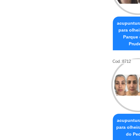
acupuntura
para olhei
Parque 
Prud
Cod.:
8712
acupuntura
para olhei
do Pe