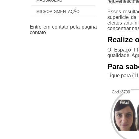
MASSAGENS
rejuvenescimen
Esses resulta
MICROPIGMENTAÇÃO
superfície da
efeitos anti-
concentrar na
Realize 
O Espaço Flo
qualidade. Ag
Para sab
Ligue para
(1
Cod.:
8700