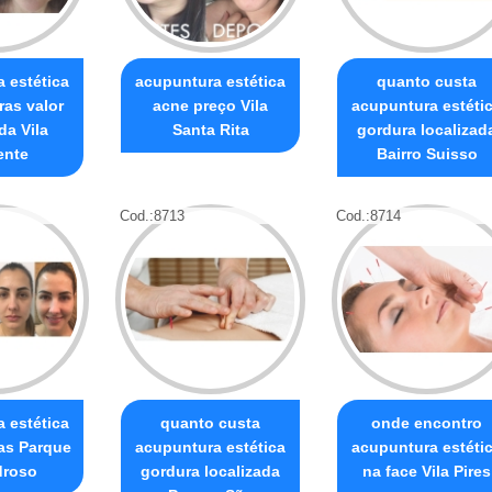
 estética
acupuntura estética
quanto custa
ras valor
acne preço Vila
acupuntura estéti
da Vila
Santa Rita
gordura localizad
ente
Bairro Suisso
Cod.:
8713
Cod.:
8714
 estética
quanto custa
onde encontro
ras Parque
acupuntura estética
acupuntura estéti
droso
gordura localizada
na face Vila Pires