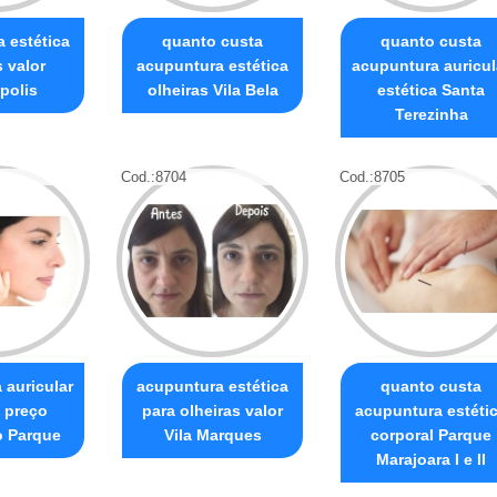
 estética
quanto custa
quanto custa
s valor
acupuntura estética
acupuntura auricul
polis
olheiras Vila Bela
estética Santa
Terezinha
Cod.:
8704
Cod.:
8705
 auricular
acupuntura estética
quanto custa
a preço
para olheiras valor
acupuntura estéti
o Parque
Vila Marques
corporal Parque
Marajoara I e II