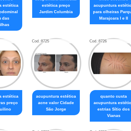
 estética
estética preço
acupuntura estéti
bdominal
Jardim Columbia
para olheiras Parq
m das
Marajoara I e II
ilhas
Cod.:
8725
Cod.:
8726
 estética
acupuntura estética
quanto custa
ras preço
acne valor Cidade
acupuntura estéti
uilino
São Jorge
estrias Sítio dos
Vianas