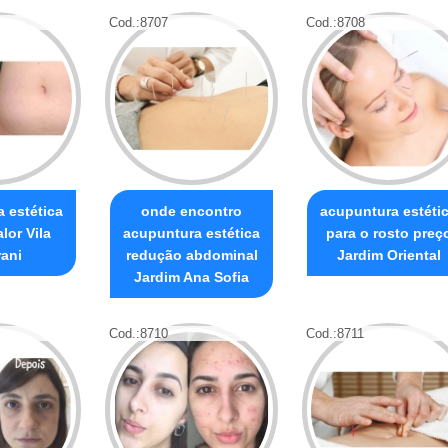
Cod.:
8707
Cod.:
8708
 estética
onde encontro
acupuntura estéti
alor Vila
acupuntura estética
para o rosto preç
ani
redução abdominal
Jardim Oriental
Jardim Ana Sofia
Cod.:
8710
Cod.:
8711