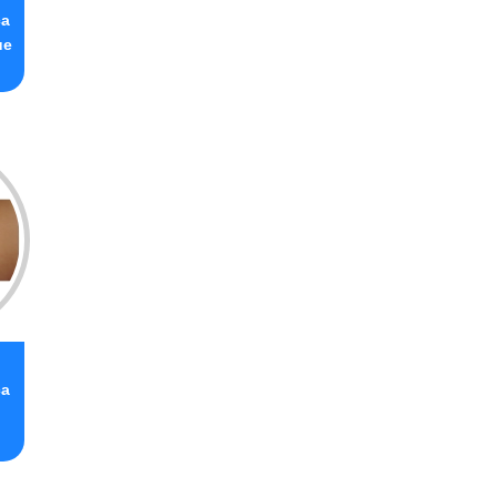
ca
ue
ca