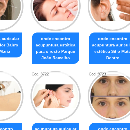
 auricular
onde encontro
onde encontro
lor Bairro
acupuntura estética
acupuntura auricul
Maria
para o rosto Parque
estética Sitio Mat
João Ramalho
Dentro
Cod.:
8722
Cod.:
8723
contro
acupuntura auricular
onde encontro