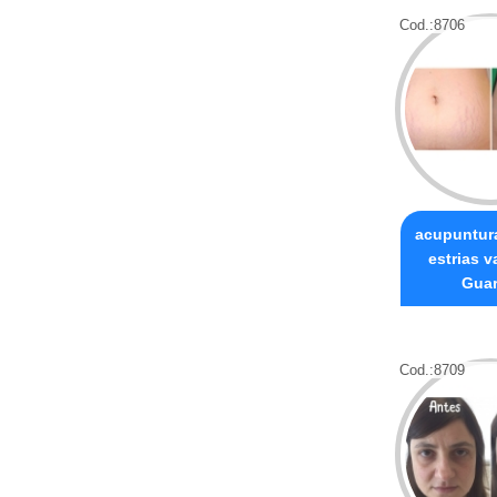
Cod.:
8706
acupuntura
estrias v
Guar
Cod.:
8709