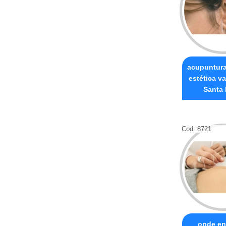
acupuntura
estética va
Santa 
Cod.:
8721
onde en