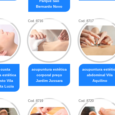
Parque São
Bernardo Novo
Cod.:
8716
Cod.:
8717
 custa
acupuntura estética
acupuntura estéti
 estética
corporal preço
abdominal Vila
sto Vila
Jardim Jussara
Aquilino
ta Luzia
Cod.:
8719
Cod.:
8720