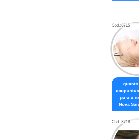
Cod.:
8715
quanto
acupuntura
para o ro
Nova San
Cod.:
8718