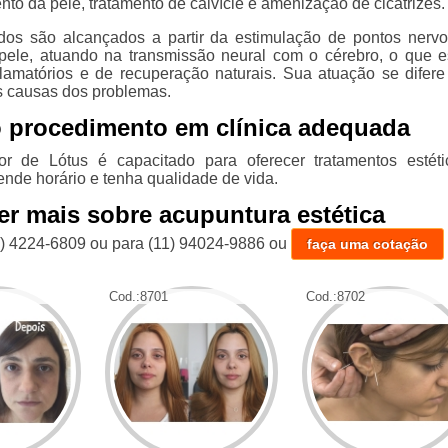
to da pele, tratamento de calvície e amenização de cicatrizes.
dos são alcançados a partir da estimulação de pontos nerv
 pele, atuando na transmissão neural com o cérebro, o que e
inflamatórios e de recuperação naturais. Sua atuação se difere
s causas dos problemas.
o procedimento em clínica adequada
r de Lótus é capacitado para oferecer tratamentos estét
ende horário e tenha qualidade de vida.
er mais sobre acupuntura estética
1) 4224-6809
ou para
(11) 94024-9886
ou
faça uma cotação
Cod.:
8701
Cod.:
8702