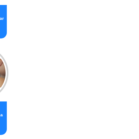
ar
ca