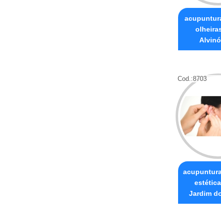
acupuntura
olheira
Alvinó
Cod.:
8703
acupuntura
estétic
Jardim d