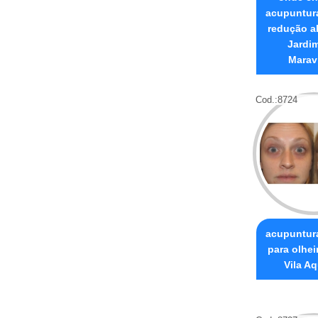
acupuntura
redução a
Jardi
Marav
Cod.:
8724
acupuntura
para olhei
Vila Aq