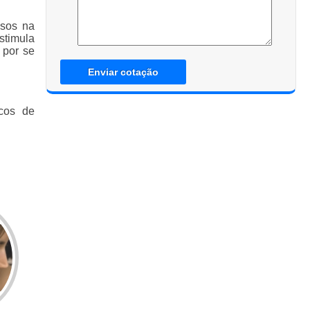
osos na
stimula
 por se
Enviar cotação
icos de