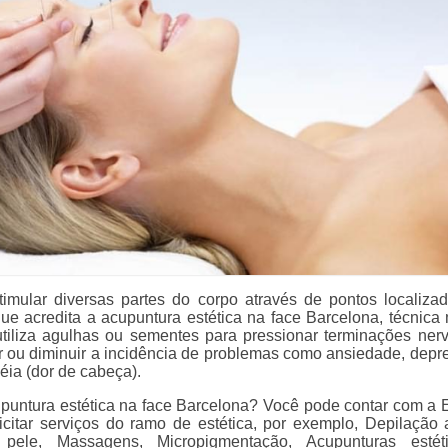
timular diversas partes do corpo através de pontos localiza
que acredita a acupuntura estética na face Barcelona, técnica 
tiliza agulhas ou sementes para pressionar terminações ner
ar ou diminuir a incidência de problemas como ansiedade, depr
éia (dor de cabeça).
puntura estética na face Barcelona? Você pode contar com a E
licitar serviços do ramo de estética, por exemplo, Depilação a
pele, Massagens, Micropigmentação, Acupunturas estét