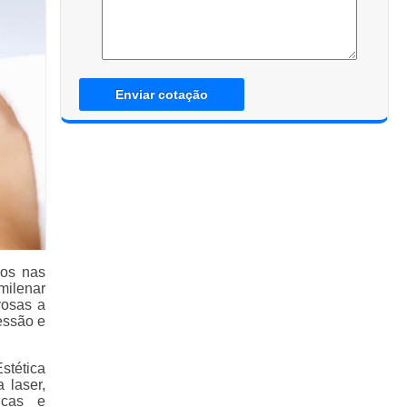
Enviar cotação
dos nas
milenar
vosas a
essão e
stética
 laser,
icas e