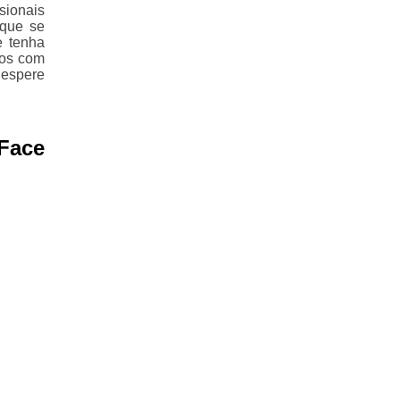
sionais
 que se
e tenha
mos com
 espere
 Face