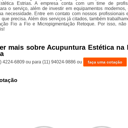
stética Estrias. A empresa conta com um time de profis
para o serviço, além de investir em equipamentos modernos,
ua necessidade. Entre em contato com nossos profissionais 
e que precisa. Além dos serviços já citados, também trabalha
ação Fio a Fio e Micropigmentação Retoque. Por isso, não
is!
er mais sobre Acupuntura Estética na
na
1) 4224-6809
ou para
(11) 94024-9886
ou
faça uma cotação
otação