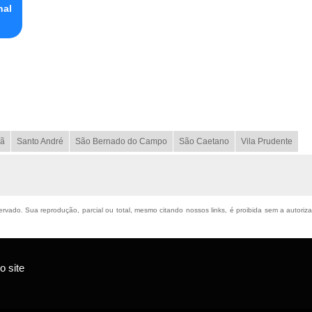
nal
ã
Santo André
São Bernado do Campo
São Caetano
Vila Prudente
eservado. Sua reprodução, parcial ou total, mesmo citando nossos links, é proibida sem a autoriz
 site