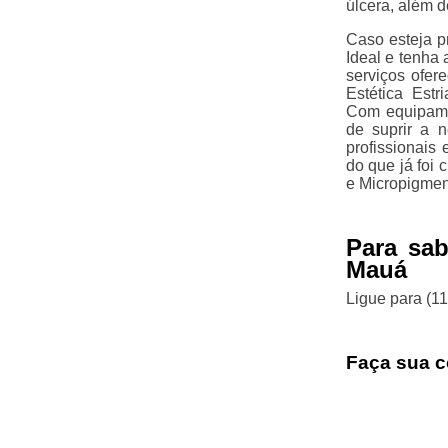
úlcera, além 
Caso esteja p
Ideal e tenha
serviços ofer
Estética Est
Com equipame
de suprir a 
profissionais
do que já foi 
e Micropigmen
Para sab
Mauá
Ligue para
(1
Faça sua c