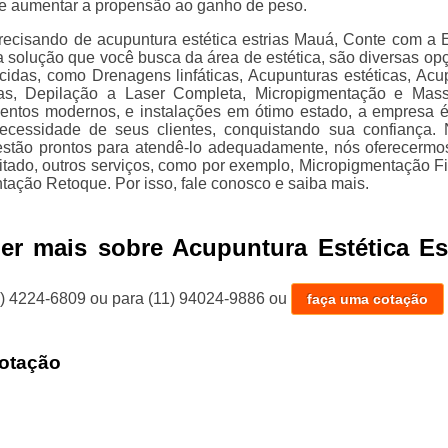
de aumentar a propensão ao ganho de peso.
recisando de acupuntura estética estrias Mauá, Conte com a E
 a solução que você busca da área de estética, são diversas op
ecidas, como Drenagens linfáticas, Acupunturas estéticas, Acu
rias, Depilação a Laser Completa, Micropigmentação e Mas
ntos modernos, e instalações em ótimo estado, a empresa 
necessidade de seus clientes, conquistando sua confiança.
 estão prontos para atendê-lo adequadamente, nós oferecermo
citado, outros serviços, como por exemplo, Micropigmentação Fi
tação Retoque. Por isso, fale conosco e saiba mais.
er mais sobre Acupuntura Estética Es
1) 4224-6809
ou para
(11) 94024-9886
ou
faça uma cotação
otação