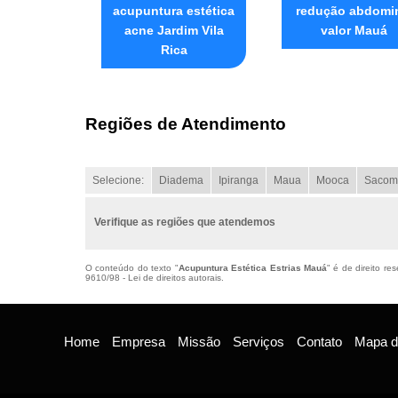
acupuntura estética
redução abdomi
acne Jardim Vila
valor Mauá
Rica
Regiões de Atendimento
Selecione:
Diadema
Ipiranga
Maua
Mooca
Sacom
Verifique as regiões que atendemos
O conteúdo do texto "
Acupuntura Estética Estrias Mauá
" é de direito r
9610/98 - Lei de direitos autorais
.
Home
Empresa
Missão
Serviços
Contato
Mapa do