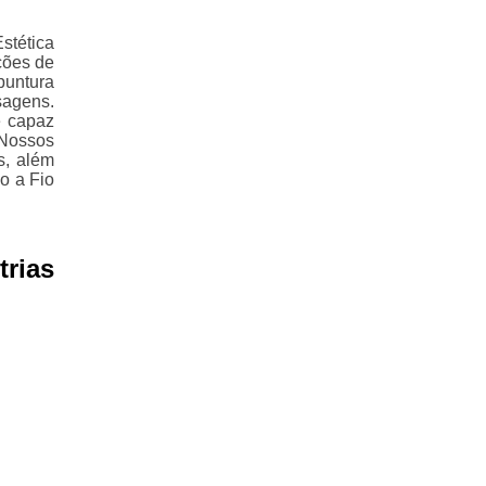
stética
ções de
puntura
sagens.
é capaz
 Nossos
s, além
o a Fio
trias