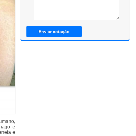
Enviar cotação
humano,
ômago e
rreia e