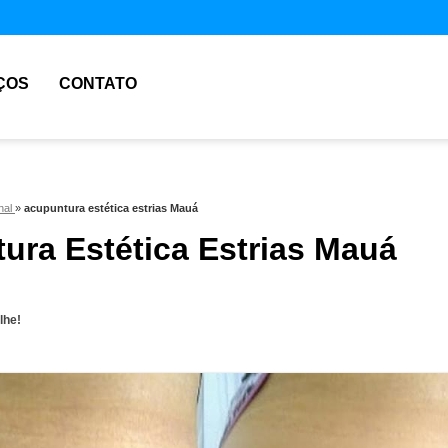
ÇOS
CONTATO
nal
»
acupuntura estética estrias Mauá
ura Estética Estrias Mauá
lhe!