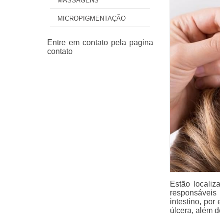
MASSAGENS
MICROPIGMENTAÇÃO
Estão locali
responsáveis
intestino, po
úlcera, além 