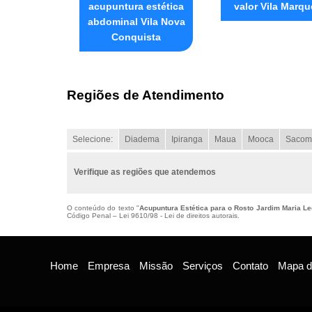
acupuntura estética
valor Vila Marqu
abdominal Vila Nova
Conquista
Regiões de Atendimento
Selecione:
Diadema
Ipiranga
Maua
Mooca
Sacom
Verifique as regiões que atendemos
O conteúdo do texto "
Acupuntura Estética para o Rosto Jardim Maria L
Código Penal –
Lei 9610/98 - Lei de direitos autorais
.
Home
Empresa
Missão
Serviços
Contato
Mapa do