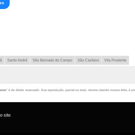
es
ã
Santo André
São Bernado do Campo
São Caetano
Vila Prudente
eonor
" é de direito reservado. Sua reprodução, parcial ou total, mesmo citando nossos links, é pr
 site