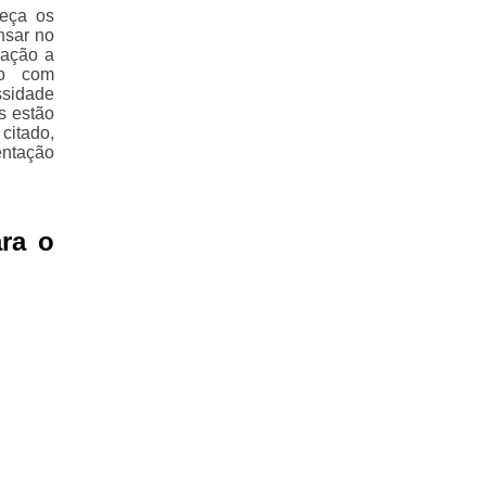
heça os
nsar no
lação a
do com
ssidade
s estão
citado,
entação
ra o