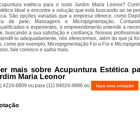
cupuntura estética para o rosto Jardim Maria Leonor? Con
stética Ideal e encontre a solução que está buscando ao se pe
ica. São opções variadas que a empresa oferece, como Depi
eza de pele, Massagens e Micropigmentação. Contan
 qualificados e experientes, o empreendimento entende a nece
te, buscando a sua satisfação e confiança. Nossos profissionai
atendê-lo adequadamente, nós oferecermos, além do que já foi 
os, como por exemplo, Micropigmentação Fio a Fio e Micropigm
sso, fale conosco e saiba mais.
er mais sobre Acupuntura Estética pa
rdim Maria Leonor
1) 4224-6809
ou para
(11) 94024-9886
ou
faça uma cotação
otação