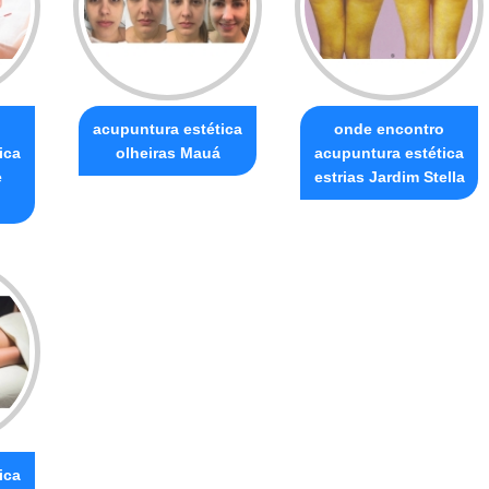
o
acupuntura estética
onde encontro
ica
olheiras Mauá
acupuntura estética
e
estrias Jardim Stella
ica