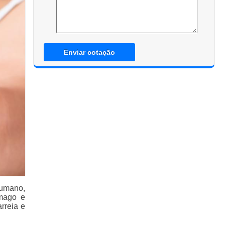
Enviar cotação
humano,
ômago e
rreia e