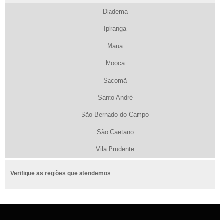
Diadema
Ipiranga
Maua
Mooca
Sacomã
Santo André
São Bernado do Campo
São Caetano
Vila Prudente
Verifique as regiões que atendemos