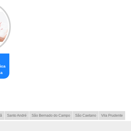
ica
ia
ã
Santo André
São Bernado do Campo
São Caetano
Vila Prudente