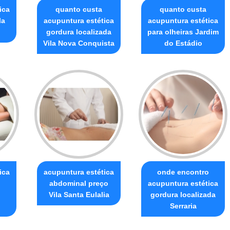
ica
quanto custa
quanto custa
la
acupuntura estética
acupuntura estética
gordura localizada
para olheiras Jardim
Vila Nova Conquista
do Estádio
ica
acupuntura estética
onde encontro
abdominal preço
acupuntura estética
Vila Santa Eulalia
gordura localizada
Serraria