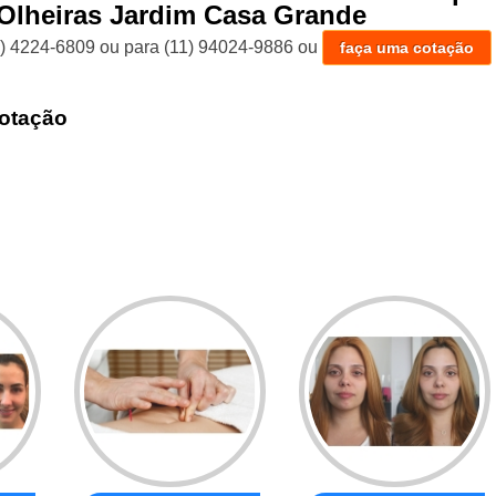
 Olheiras Jardim Casa Grande
1) 4224-6809
ou para
(11) 94024-9886
ou
faça uma cotação
otação