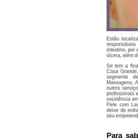
Estão locali
responsáveis
intestino, po
úlcera, além 
Se tem a fina
Casa Grande, 
segmento de
Massagens, Ac
outros serviç
profissionais
excelência e
Pele com Las
deixe de entr
seu empreend
Para sa