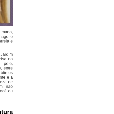
humano,
ômago e
rreia e
 Jardim
cisa no
 pele,
, entre
 ótimos
nte e a
peza de
im, não
você ou
tura