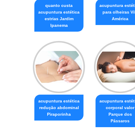
quanto custa
acupuntura estét
acupuntura estética
para olheiras Vi
estrias Jardim
América
Ipanema
acupuntura estética
acupuntura estét
redução abdominal
corporal valor
Piraporinha
Parque dos
Pássaros