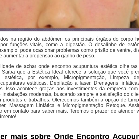
zados na região do abdômen os principais órgãos do corpo 
 por funções vitais, como a digestão. O desalinho de est
r exemplo, pode ocasionar problemas como prisão de ventre, dia
de aumentar a propensão ao ganho de peso.
lidade de achar onde encontro acupuntura estética olheiras
Saiba que a Estética Ideal oferece a solução que você pre
 estética, por exemplo, Micropigmentação, Limpeza de
upunturas estéticas, Depilação a laser, Drenagens linfáticas
os. Isso acontece graças aos investimentos da empresa com
 e instalações modernas, buscando sempre a satisfação do clie
m produtos e trabalhos. Oferecemos também a opção de Lim
er, Massagem Linfática e Micropigmentação Retoque. Ass
ar em contato para saber mais. Teremos o prazer de atender 
imento!
ber mais sobre Onde Encontro Acupun