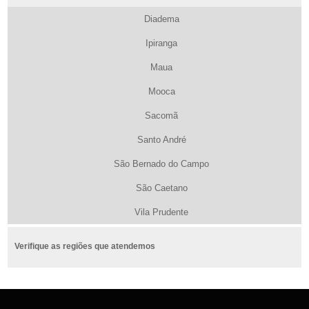
Diadema
Ipiranga
Maua
Mooca
Sacomã
Santo André
São Bernado do Campo
São Caetano
Vila Prudente
Verifique as regiões que atendemos