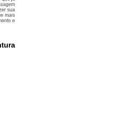
assagem
zer sua
ue mais
mento e
tura