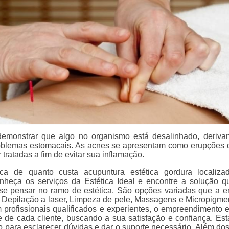
emonstrar que algo no organismo está desalinhado, deriva
blemas estomacais. As acnes se apresentam como erupções 
 tratadas a fim de evitar sua inflamação.
a de quanto custa acupuntura estética gordura localiza
nheça os serviços da Estética Ideal e encontre a solução q
se pensar no ramo de estética. São opções variadas que a 
 Depilação a laser, Limpeza de pele, Massagens e Micropigme
profissionais qualificados e experientes, o empreendimento 
 de cada cliente, buscando a sua satisfação e confiança. Es
o para esclarecer dúvidas e dar o suporte necessário. Além dos