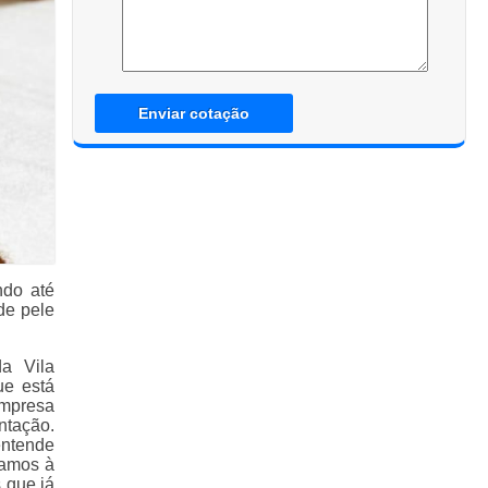
Enviar cotação
ndo até
de pele
da Vila
ue está
empresa
ntação.
entende
tamos à
 que já