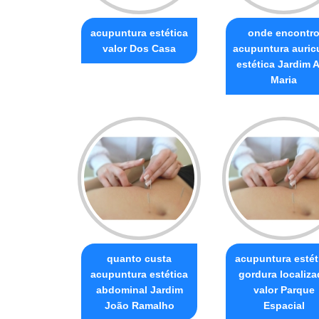
acupuntura estética
onde encontr
valor Dos Casa
acupuntura auric
estética Jardim 
Maria
quanto custa
acupuntura estét
acupuntura estética
gordura localiza
abdominal Jardim
valor Parque
João Ramalho
Espacial