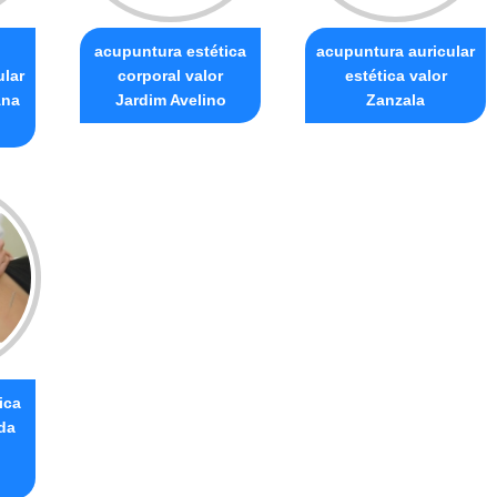
o
acupuntura estética
acupuntura auricular
ular
corporal valor
estética valor
Ana
Jardim Avelino
Zanzala
ica
da