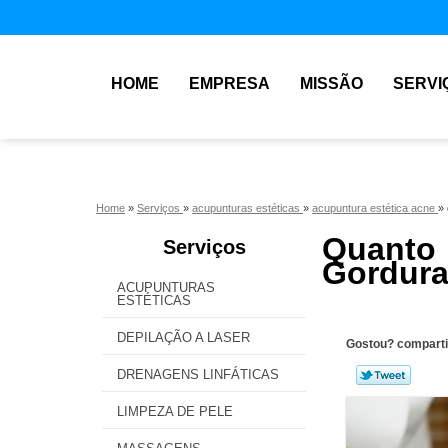
HOME
EMPRESA
MISSÃO
SERVI
Home
»
Serviços
»
acupunturas estéticas
»
acupuntura estética acne
»
Quanto
Serviços
Gordura 
ACUPUNTURAS
ESTÉTICAS
DEPILAÇÃO A LASER
Gostou? comparti
DRENAGENS LINFÁTICAS
LIMPEZA DE PELE