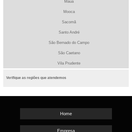
Maua
Mooca
Sacomã
Santo André
São Bernado do Campo
São Caetano
Vila Prudente
Verifique as regiões que atendemos
Home
Empresa