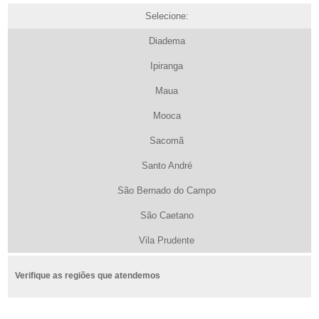
Selecione:
Diadema
Ipiranga
Maua
Mooca
Sacomã
Santo André
São Bernado do Campo
São Caetano
Vila Prudente
Verifique as regiões que atendemos