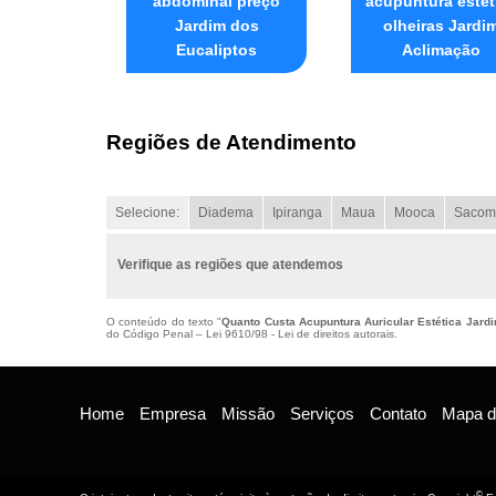
abdominal preço
acupuntura estét
Jardim dos
olheiras Jardi
Eucaliptos
Aclimação
Regiões de Atendimento
Selecione:
Diadema
Ipiranga
Maua
Mooca
Sacom
Verifique as regiões que atendemos
O conteúdo do texto "
Quanto Custa Acupuntura Auricular Estética Jard
do Código Penal –
Lei 9610/98 - Lei de direitos autorais
.
Home
Empresa
Missão
Serviços
Contato
Mapa do
©