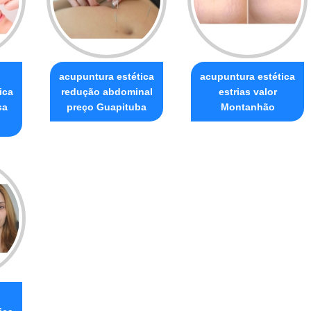
o
acupuntura estética
acupuntura estética
ica
redução abdominal
estrias valor
sa
preço Guapituba
Montanhão