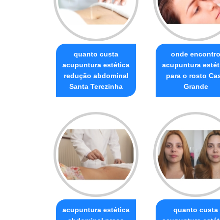
quanto custa
onde encontr
acupuntura estética
acupuntura estét
redução abdominal
para o rosto Ca
Santa Terezinha
Grande
acupuntura estética
quanto custa