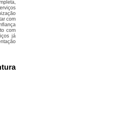
mpleta,
erviços
nização
tar com
nfiança
ato com
iços já
entação
tura