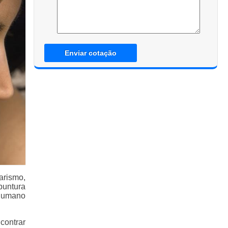
Enviar cotação
arismo,
puntura
 humano
contrar