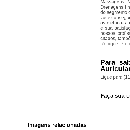
Massagens, M
Drenagens lin
do segmento d
você consegue
os melhores p
e sua satisfa
nossos profis
citados, tamb
Retoque. Por 
Para sa
Auricula
Ligue para
(1
Faça sua c
Imagens relacionadas