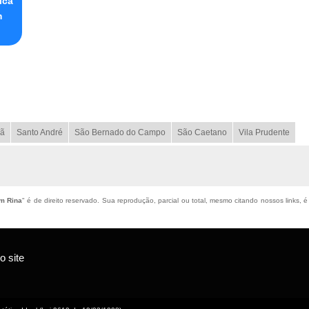
ica
m
ã
Santo André
São Bernado do Campo
São Caetano
Vila Prudente
im Rina
" é de direito reservado. Sua reprodução, parcial ou total, mesmo citando nossos links, é
 site