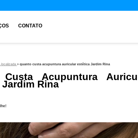
ÇOS
CONTATO
 localizada
»
quanto custa acupuntura auricular estética Jardim Rina
 Custa Acupuntura Auricu
a Jardim Rina
lhe!