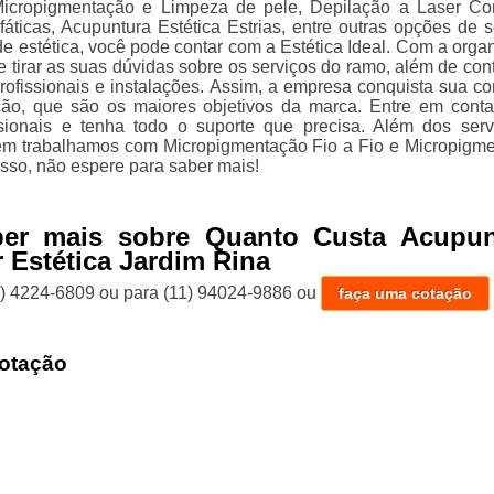
icropigmentação e Limpeza de pele, Depilação a Laser Co
fáticas, Acupuntura Estética Estrias, entre outras opções de s
e estética, você pode contar com a Estética Ideal. Com a orga
 tirar as suas dúvidas sobre os serviços do ramo, além de con
rofissionais e instalações. Assim, a empresa conquista sua co
ção, que são os maiores objetivos da marca. Entre em cont
sionais e tenha todo o suporte que precisa. Além dos serv
ém trabalhamos com Micropigmentação Fio a Fio e Micropigm
isso, não espere para saber mais!
ber mais sobre Quanto Custa Acupun
r Estética Jardim Rina
1) 4224-6809
ou para
(11) 94024-9886
ou
faça uma cotação
otação