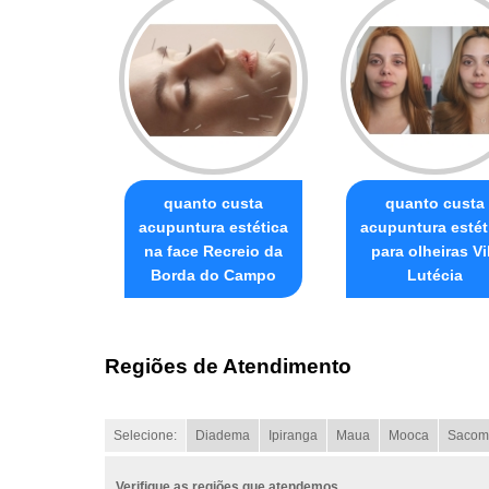
quanto custa
quanto custa
acupuntura estética
acupuntura estét
na face Recreio da
para olheiras Vi
Borda do Campo
Lutécia
Regiões de Atendimento
Selecione:
Diadema
Ipiranga
Maua
Mooca
Sacom
Verifique as regiões que atendemos