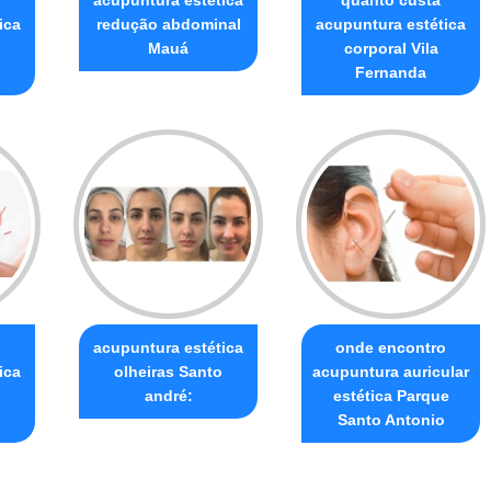
ica
redução abdominal
acupuntura estética
Mauá
corporal Vila
Fernanda
o
acupuntura estética
onde encontro
ica
olheiras Santo
acupuntura auricular
andré:
estética Parque
Santo Antonio