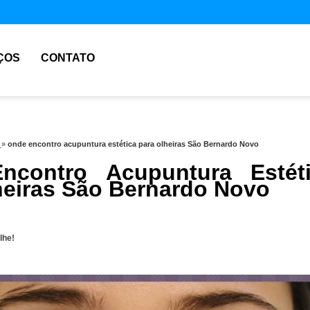
ÇOS
CONTATO
e
»
onde encontro acupuntura estética para olheiras São Bernardo Novo
ncontro Acupuntura Estét
heiras São Bernardo Novo
lhe!