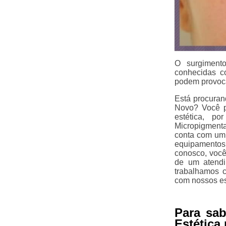
O surgiment
conhecidas c
podem provoca
Está procuran
Novo? Você po
estética, p
Micropigmenta
conta com um t
equipamentos 
conosco, você
de um atendi
trabalhamos 
com nossos es
Para sa
Estética