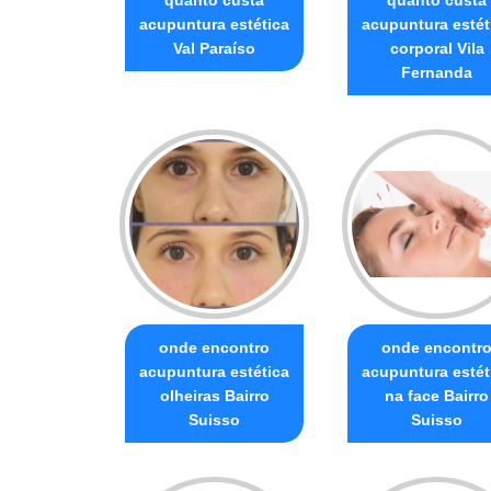
acupuntura estética
acupuntura estét
Val Paraíso
corporal Vila
Fernanda
onde encontro
onde encontr
acupuntura estética
acupuntura estét
olheiras Bairro
na face Bairro
Suisso
Suisso