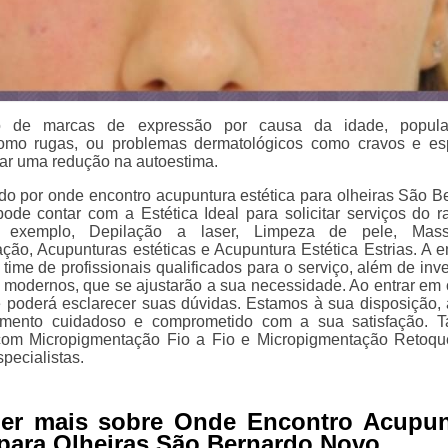
o de marcas de expressão por causa da idade, popula
omo rugas, ou problemas dermatológicos como cravos e es
r uma redução na autoestima.
do por onde encontro acupuntura estética para olheiras São B
de contar com a Estética Ideal para solicitar serviços do 
or exemplo, Depilação a laser, Limpeza de pele, Mass
ção, Acupunturas estéticas e Acupuntura Estética Estrias. A 
ime de profissionais qualificados para o serviço, além de inve
modernos, que se ajustarão a sua necessidade. Ao entrar em 
 poderá esclarecer suas dúvidas. Estamos à sua disposição, 
mento cuidadoso e comprometido com a sua satisfação. 
com Micropigmentação Fio a Fio e Micropigmentação Retoqu
pecialistas.
ber mais sobre Onde Encontro Acupun
 para Olheiras São Bernardo Novo