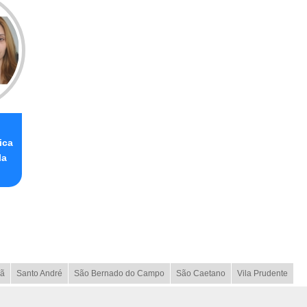
ica
la
ã
Santo André
São Bernado do Campo
São Caetano
Vila Prudente