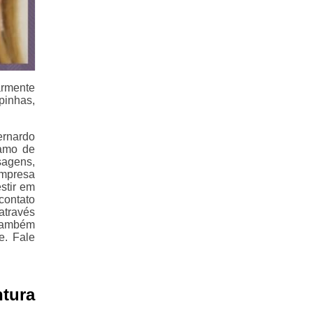
rmente
pinhas,
ernardo
ramo de
agens,
empresa
stir em
contato
através
Também
e. Fale
tura