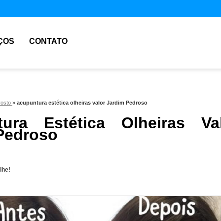
ÇOS
CONTATO
rosto
»
acupuntura estética olheiras valor Jardim Pedroso
ura Estética Olheiras Va
Pedroso
lhe!