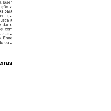
 laser,
lação a
as para
ento, a
busca a
e dar o
mos com
istar a
. Entre
de ou a
eiras