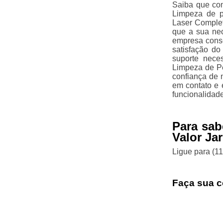
Saiba que com
Limpeza de p
Laser Complet
que a sua nec
empresa cons
satisfação do
suporte nece
Limpeza de P
confiança de n
em contato e 
funcionalidad
Para sab
Valor Ja
Ligue para
(1
Faça sua c