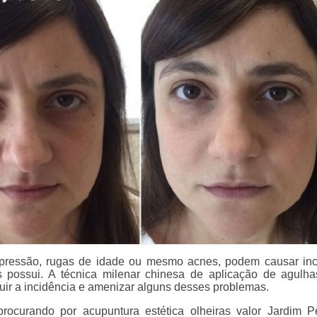
pressão, rugas de idade ou mesmo acnes, podem causar i
 possui. A técnica milenar chinesa de aplicação de agulh
nuir a incidência e amenizar alguns desses problemas.
rocurando por acupuntura estética olheiras valor Jardim P