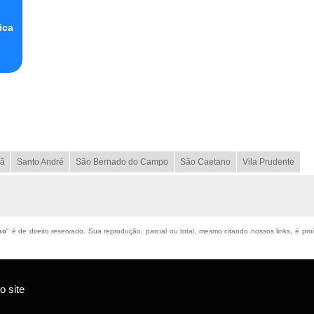
ica
ã
Santo André
São Bernado do Campo
São Caetano
Vila Prudente
so
" é de direito reservado. Sua reprodução, parcial ou total, mesmo citando nossos links, é pro
 site