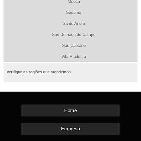
Mooca
Sacomã
Santo André
São Bernado do Campo
São Caetano
Vila Prudente
Verifique as regiões que atendemos
Home
Empresa