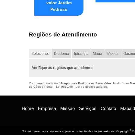
valor Jardim
Pedroso
Regiões de Atendimento
Selecione:
Diadema
Ipiranga
Maua
Mooca
Sacom
Verifique as regiões que atendemos
O conteúdo do texto "
Acupuntura Estética na Face Valor Jardim das Ma
do Código Penal –
Lei 9610/98 - Lei de direitos autorais
.
Home
Empresa
Missão
Serviços
Contato
Mapa do
©
O inteiro teor deste site está sujeito à proteção de direitos autorais. Copyright
Es