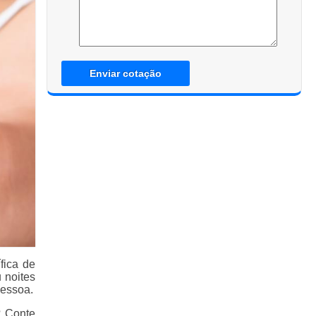
Enviar cotação
fica de
 noites
pessoa.
? Conte