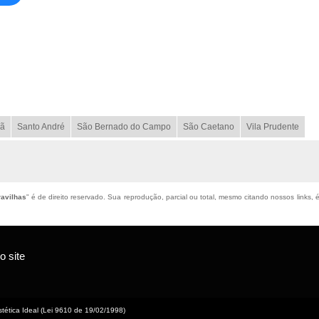
ã
Santo André
São Bernado do Campo
São Caetano
Vila Prudente
ravilhas
" é de direito reservado. Sua reprodução, parcial ou total, mesmo citando nossos links, é
 site
tética Ideal (Lei 9610 de 19/02/1998)