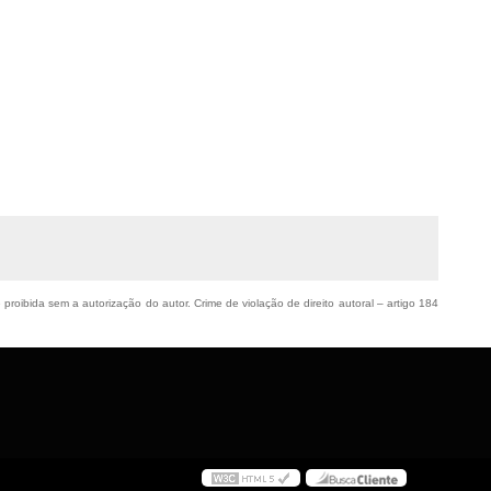
 proibida sem a autorização do autor. Crime de violação de direito autoral – artigo 184