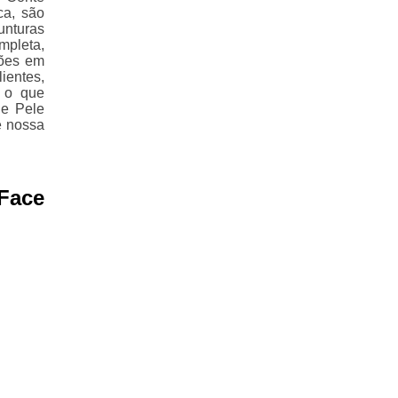
ca, são
unturas
pleta,
ções em
ientes,
r o que
de Pele
e nossa
 Face