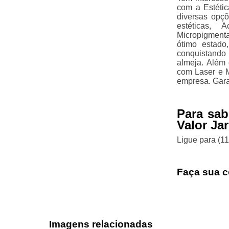
com a Estétic
diversas opçõ
estéticas, 
Micropigment
ótimo estado
conquistando
almeja. Além
com Laser e M
empresa. Gara
Para sab
Valor Ja
Ligue para
(1
Faça sua c
Imagens relacionadas