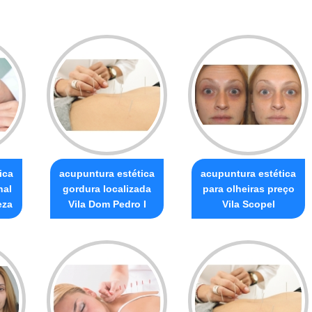
ica
acupuntura estética
acupuntura estética
nal
gordura localizada
para olheiras preço
eza
Vila Dom Pedro I
Vila Scopel