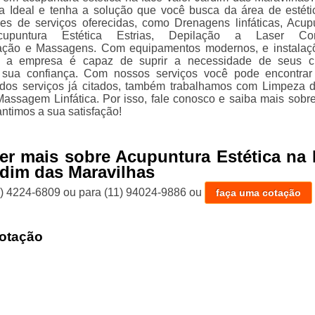
a Ideal e tenha a solução que você busca da área de estéti
es de serviços oferecidas, como Drenagens linfáticas, Acup
Acupuntura Estética Estrias, Depilação a Laser Com
ação e Massagens. Com equipamentos modernos, e instala
, a empresa é capaz de suprir a necessidade de seus cl
 sua confiança. Com nossos serviços você pode encontra
 dos serviços já citados, também trabalhamos com Limpeza 
assagem Linfática. Por isso, fale conosco e saiba mais sobr
ntimos a sua satisfação!
er mais sobre Acupuntura Estética na
rdim das Maravilhas
1) 4224-6809
ou para
(11) 94024-9886
ou
faça uma cotação
otação