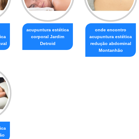
acupuntura estética
onde encontro
ica
corporal Jardim
acupuntura estética
aval
Detroid
redução abdominal
Montanhão
ica
ião