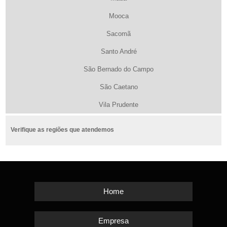
Mooca
Sacomã
Santo André
São Bernado do Campo
São Caetano
Vila Prudente
Verifique as regiões que atendemos
Home
Empresa