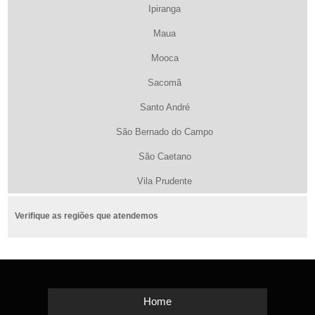
Ipiranga
Maua
Mooca
Sacomã
Santo André
São Bernado do Campo
São Caetano
Vila Prudente
Verifique as regiões que atendemos
Home