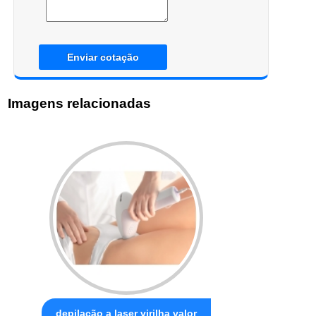
Enviar cotação
Imagens relacionadas
depilação a laser virilha valor