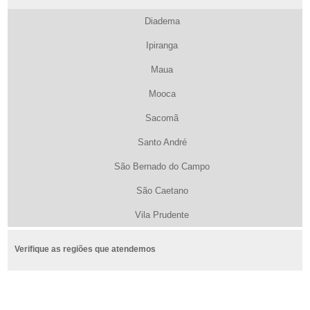
Diadema
Ipiranga
Maua
Mooca
Sacomã
Santo André
São Bernado do Campo
São Caetano
Vila Prudente
Verifique as regiões que atendemos