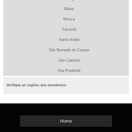
Maua
Mooca
Sacomã
Santo André
São Bernado do Campo
São Caetano
Vila Prudente
Verifique as regiões que atendemos
Home