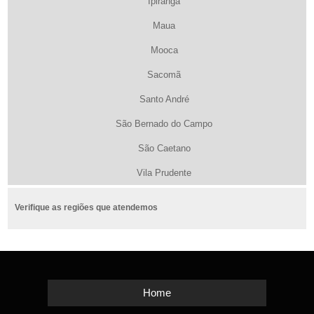
Ipiranga
Maua
Mooca
Sacomã
Santo André
São Bernado do Campo
São Caetano
Vila Prudente
Verifique as regiões que atendemos
Home