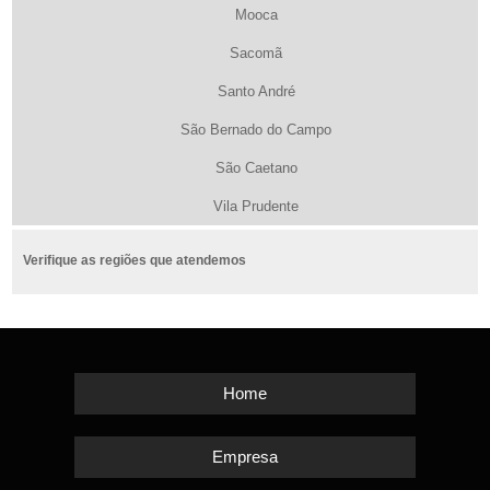
Mooca
Sacomã
Santo André
São Bernado do Campo
São Caetano
Vila Prudente
Verifique as regiões que atendemos
Home
Empresa