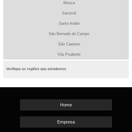
Mooca
Sacomã
Santo André
São Bernado do Campo
São Caetano
Vila Prudente
Verifique as regiões que atendemos
Home
Empresa