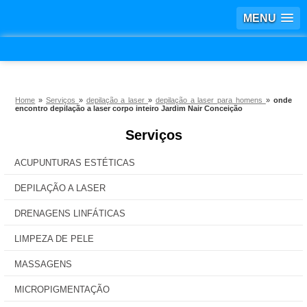
MENU
Home
»
Serviços
»
depilação a laser
»
depilação a laser para homens
»
onde
encontro depilação a laser corpo inteiro Jardim Nair Conceição
Serviços
ACUPUNTURAS ESTÉTICAS
DEPILAÇÃO A LASER
DRENAGENS LINFÁTICAS
LIMPEZA DE PELE
MASSAGENS
MICROPIGMENTAÇÃO