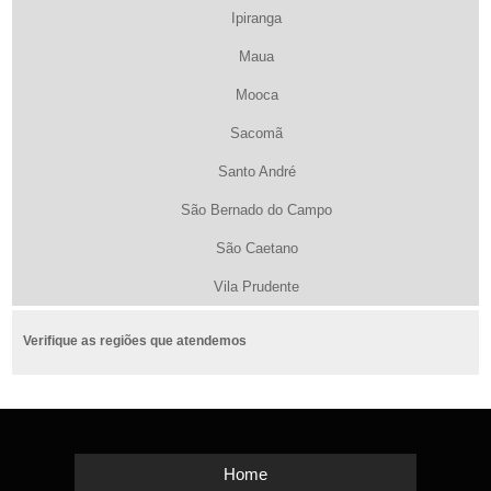
Ipiranga
Maua
Mooca
Sacomã
Santo André
São Bernado do Campo
São Caetano
Vila Prudente
Verifique as regiões que atendemos
Home