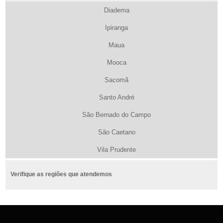
Diadema
Ipiranga
Maua
Mooca
Sacomã
Santo André
São Bernado do Campo
São Caetano
Vila Prudente
Verifique as regiões que atendemos