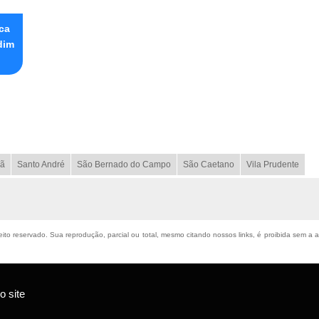
ca
dim
ã
Santo André
São Bernado do Campo
São Caetano
Vila Prudente
reito reservado. Sua reprodução, parcial ou total, mesmo citando nossos links, é proibida sem a 
 site