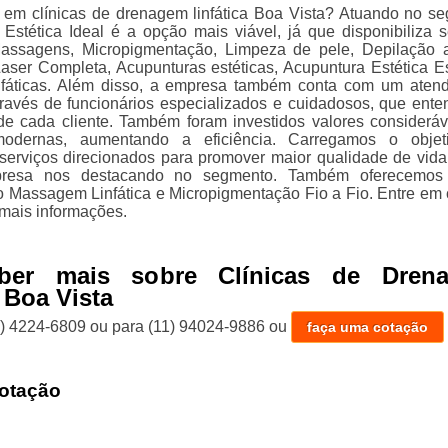
 em clínicas de drenagem linfática Boa Vista? Atuando no s
a Estética Ideal é a opção mais viável, já que disponibiliza s
ssagens, Micropigmentação, Limpeza de pele, Depilação a
aser Completa, Acupunturas estéticas, Acupuntura Estética Es
nfáticas. Além disso, a empresa também conta com um aten
através de funcionários especializados e cuidadosos, que ent
e cada cliente. Também foram investidos valores considerá
modernas, aumentando a eficiência. Carregamos o objet
r serviços direcionados para promover maior qualidade de vid
mpresa nos destacando no segmento. Também oferecemos 
o Massagem Linfática e Micropigmentação Fio a Fio. Entre em 
mais informações.
ber mais sobre Clínicas de Dren
 Boa Vista
1) 4224-6809
ou para
(11) 94024-9886
ou
faça uma cotação
otação