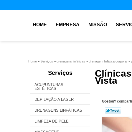
HOME
EMPRESA
MISSÃO
SERVI
Home
»
Serviços
»
drenagens linfáticas
»
drenagem linfática corporal
»
Clínica
Serviços
Vista
ACUPUNTURAS
ESTÉTICAS
DEPILAÇÃO A LASER
Gostou? comparti
DRENAGENS LINFÁTICAS
LIMPEZA DE PELE