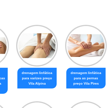
drenagem linfática
drenagem linfática
cas
para varizes preço
para as pernas
a
Vila Alpina
preço Vila Pires