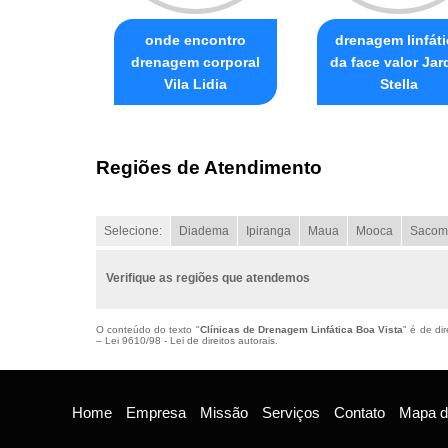
onde encontro
drenagem linfáti
drenagem corporal
da face valor Jar
Vila Lidia
Stella
Regiões de Atendimento
Selecione:
Diadema
Ipiranga
Maua
Mooca
Sacom
Verifique as regiões que atendemos
O conteúdo do texto "
Clínicas de Drenagem Linfática Boa Vista
" é de di
–
Lei 9610/98 - Lei de direitos autorais
.
Home
Empresa
Missão
Serviços
Contato
Mapa do