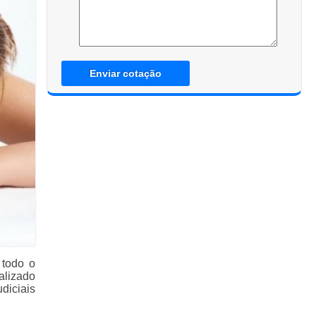
Enviar cotação
 todo o
alizado
diciais