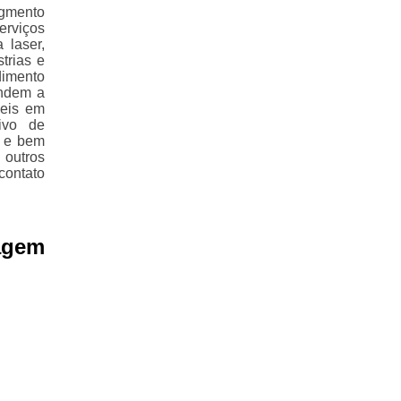
egmento
erviços
 laser,
trias e
dimento
endem a
veis em
ivo de
a e bem
outros
contato
agem