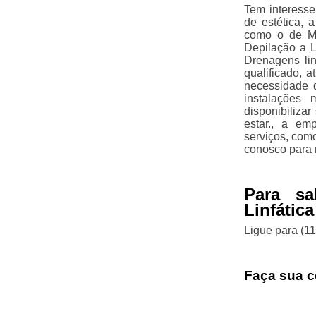
Tem interesse
de estética, 
como o de Ma
Depilação a L
Drenagens li
qualificado, 
necessidade d
instalações 
disponibiliza
estar., a e
serviços, com
conosco para 
Para sa
Linfática
Ligue para
(1
Faça sua c