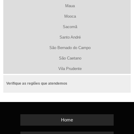
Maua
Mooca
Sacomã
Santo André
São Bernado do Campo
São Caetano
Vila Prudente
Verifique as regiões que atendemos
Home