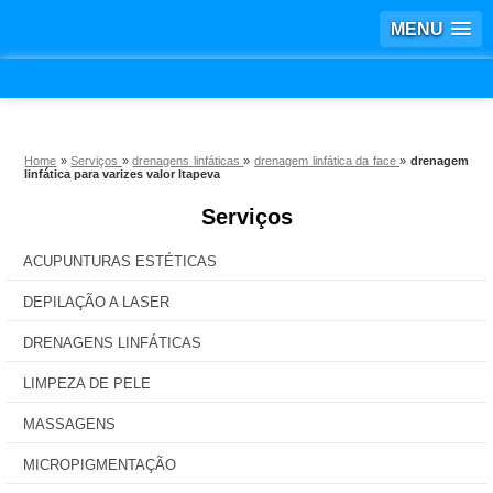
MENU
Home
»
Serviços
»
drenagens linfáticas
»
drenagem linfática da face
»
drenagem
linfática para varizes valor Itapeva
Serviços
ACUPUNTURAS ESTÉTICAS
DEPILAÇÃO A LASER
DRENAGENS LINFÁTICAS
LIMPEZA DE PELE
MASSAGENS
MICROPIGMENTAÇÃO