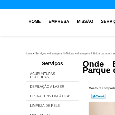
HOME
EMPRESA
MISSÃO
SERVI
Home
»
Serviços
»
drenagens linfáticas
»
drenagem linfática da face
»
o
Onde E
Serviços
Parque 
ACUPUNTURAS
ESTÉTICAS
DEPILAÇÃO A LASER
Gostou? comparti
DRENAGENS LINFÁTICAS
LIMPEZA DE PELE