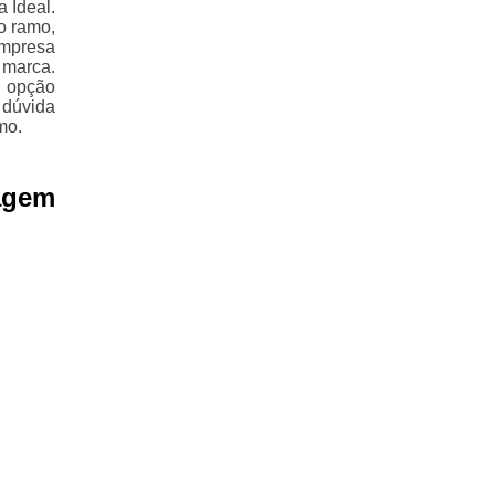
 Ideal.
o ramo,
empresa
 marca.
a opção
 dúvida
mo.
agem