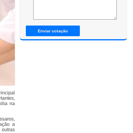
Enviar cotação
incipal
tantes,
ilia na
ssaros,
lação a
 outras