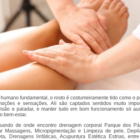
 humano fundamental, o rosto é costumeiramente tido como o pr
moções e sensações. Ali são captados sentidos muito impor
visão e paladar, e manter tudo em bom funcionamento só aux
 bem-estar.
isando de onde encontro drenagem corporal Parque dos Pá
ar Massagens, Micropigmentação e Limpeza de pele, Depi
a, Drenagens linfáticas, Acupuntura Estética Estrias, entre