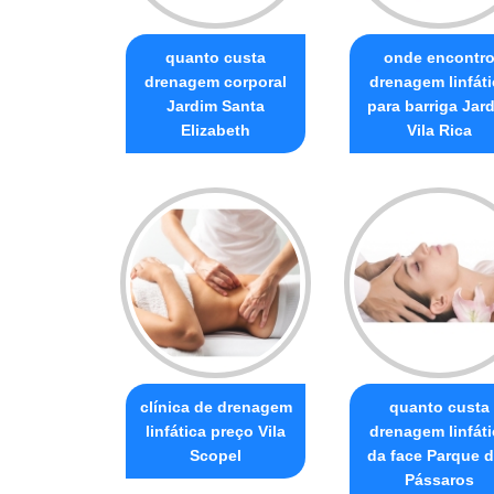
quanto custa
onde encontr
drenagem corporal
drenagem linfáti
Jardim Santa
para barriga Jar
Elizabeth
Vila Rica
clínica de drenagem
quanto custa
linfática preço Vila
drenagem linfáti
Scopel
da face Parque 
Pássaros