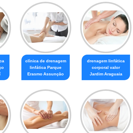
ca
clínica de drenagem
drenagem linfática
ço
linfática Parque
corporal valor
í
Erasmo Assunção
Jardim Araguaia