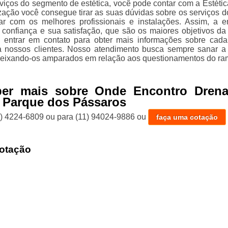
viços do segmento de estética, você pode contar com a Estética
ação você consegue tirar as suas dúvidas sobre os serviços d
ar com os melhores profissionais e instalações. Assim, a 
 confiança e sua satisfação, que são os maiores objetivos da
 entrar em contato para obter mais informações sobre cad
a nossos clientes. Nosso atendimento busca sempre sanar a
 deixando-os amparados em relação aos questionamentos do ra
ber mais sobre Onde Encontro Dren
 Parque dos Pássaros
1) 4224-6809
ou para
(11) 94024-9886
ou
faça uma cotação
otação