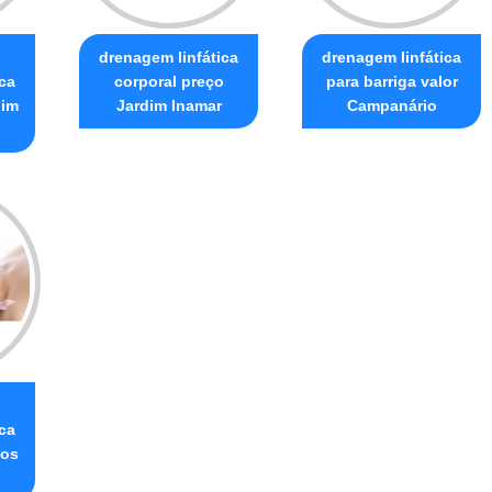
o
drenagem linfática
drenagem linfática
ca
corporal preço
para barriga valor
dim
Jardim Inamar
Campanário
ca
dos