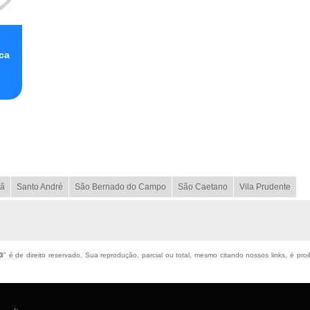
ca
ã
Santo André
São Bernado do Campo
São Caetano
Vila Prudente
3
" é de direito reservado. Sua reprodução, parcial ou total, mesmo citando nossos links, é proi