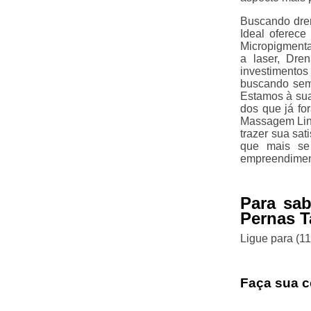
Buscando dren
Ideal oferece
Micropigmenta
a laser, Dren
investimento
buscando semp
Estamos à sua
dos que já f
Massagem Linf
trazer sua sat
que mais se
empreendiment
Para sab
Pernas T
Ligue para
(1
Faça sua c