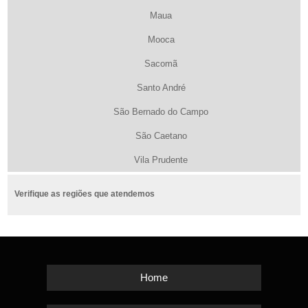
Maua
Mooca
Sacomã
Santo André
São Bernado do Campo
São Caetano
Vila Prudente
Verifique as regiões que atendemos
Home