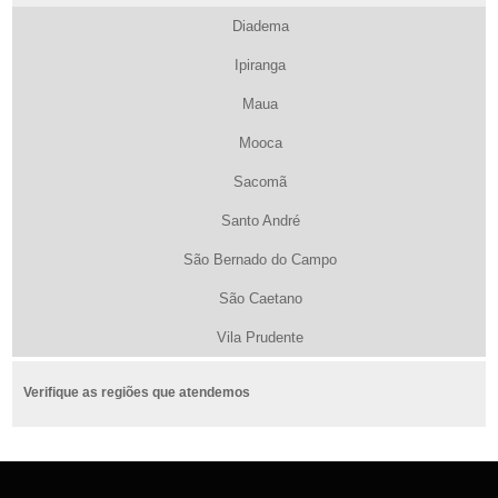
Diadema
Ipiranga
Maua
Mooca
Sacomã
Santo André
São Bernado do Campo
São Caetano
Vila Prudente
Verifique as regiões que atendemos