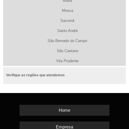
Maua
Mooca
Sacomã
Santo André
São Bernado do Campo
São Caetano
Vila Prudente
Verifique as regiões que atendemos
Home
Empresa