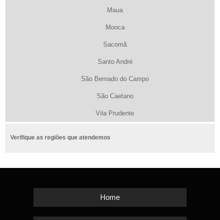
Maua
Mooca
Sacomã
Santo André
São Bernado do Campo
São Caetano
Vila Prudente
Verifique as regiões que atendemos
Home