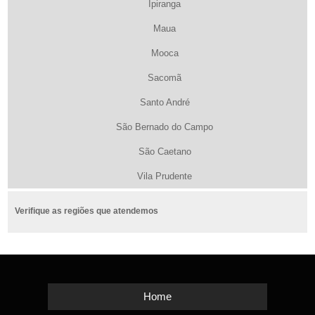
Ipiranga
Maua
Mooca
Sacomã
Santo André
São Bernado do Campo
São Caetano
Vila Prudente
Verifique as regiões que atendemos
Home