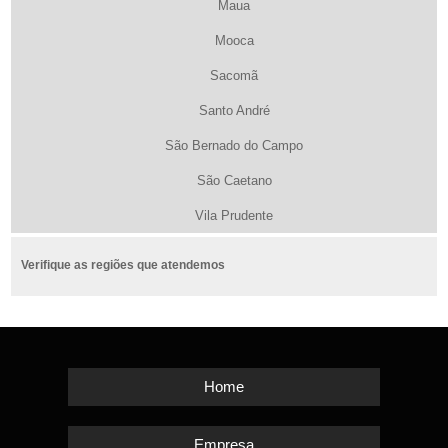
Maua
Mooca
Sacomã
Santo André
São Bernado do Campo
São Caetano
Vila Prudente
Verifique as regiões que atendemos
Home
Empresa