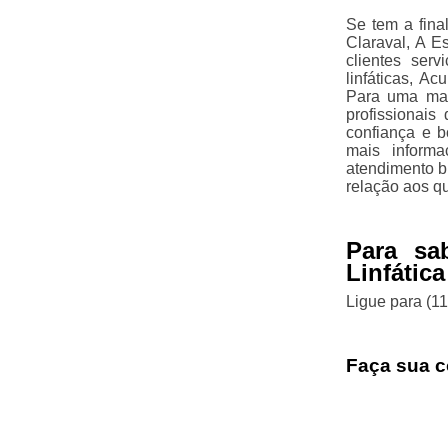
Se tem a fina
Claraval, A E
clientes ser
linfáticas, A
Para uma maio
profissionai
confiança e b
mais informa
atendimento b
relação aos q
Para sa
Linfática
Ligue para
(1
Faça sua c