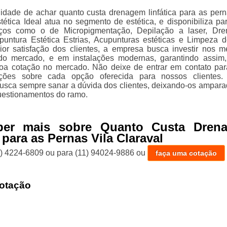
lidade de achar quanto custa drenagem linfática para as pern
stética Ideal atua no segmento de estética, e disponibiliza pa
viços como o de Micropigmentação, Depilação a laser, Dr
cupuntura Estética Estrias, Acupunturas estéticas e Limpeza d
r satisfação dos clientes, a empresa busca investir nos m
s do mercado, e em instalações modernas, garantindo assim
oa cotação no mercado. Não deixe de entrar em contato par
ções sobre cada opção oferecida para nossos clientes.
usca sempre sanar a dúvida dos clientes, deixando-os ampar
uestionamentos do ramo.
ber mais sobre Quanto Custa Dren
 para as Pernas Vila Claraval
1) 4224-6809
ou para
(11) 94024-9886
ou
faça uma cotação
otação