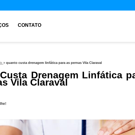
ÇOS
CONTATO
ais
»
quanto custa drenagem linfática para as pernas Vila Claraval
Custa Drenagem Linfática p
s Vila Claraval
lhe!