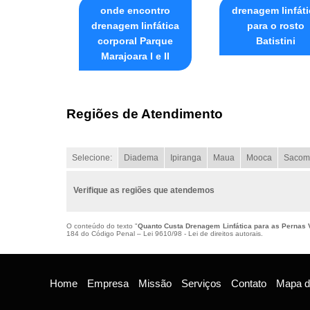
onde encontro
drenagem linfáti
drenagem linfática
para o rosto
corporal Parque
Batistini
Marajoara I e II
Regiões de Atendimento
Selecione:
Diadema
Ipiranga
Maua
Mooca
Sacom
Verifique as regiões que atendemos
O conteúdo do texto "
Quanto Custa Drenagem Linfática para as Pernas V
184 do Código Penal –
Lei 9610/98 - Lei de direitos autorais
.
Home
Empresa
Missão
Serviços
Contato
Mapa do