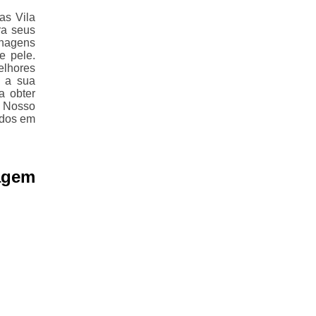
as Vila
ra seus
enagens
e pele.
elhores
, a sua
a obter
 Nosso
ados em
agem