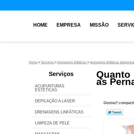
HOME
EMPRESA
MISSÃO
SERVI
Home
»
Serviços
»
drenagens linfáticas
»
drenagens linfáticas abdomin
Quanto 
Serviços
as Perna
ACUPUNTURAS
ESTÉTICAS
DEPILAÇÃO A LASER
Gostou? comparti
DRENAGENS LINFÁTICAS
LIMPEZA DE PELE