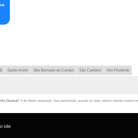
ca
ã
Santo André
São Bernado do Campo
São Caetano
Vila Prudente
ila Claraval
" é de direito reservado. Sua reprodução, parcial ou total, mesmo citando nossos lin
 site