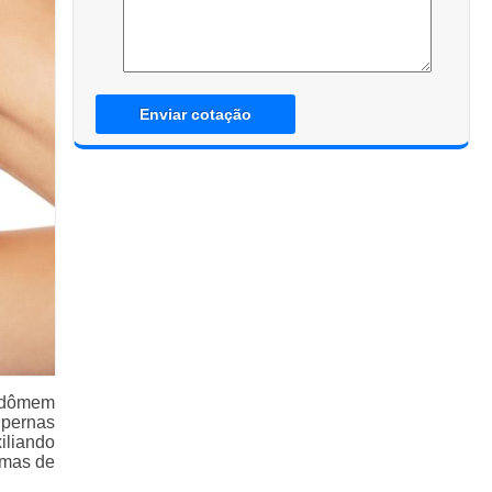
Enviar cotação
abdômem
 pernas
xiliando
emas de