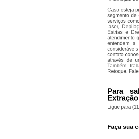
Caso esteja p
segmento de e
serviços com
laser, Depila
Estrias e Dr
atendimento q
entendem a n
considerávei
contato conos
através de u
Também trab
Retoque. Fale
Para s
Extração
Ligue para
(1
Faça sua c