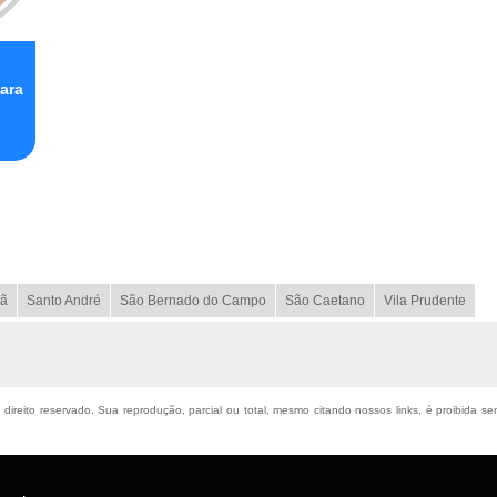
ara
ã
Santo André
São Bernado do Campo
São Caetano
Vila Prudente
 direito reservado. Sua reprodução, parcial ou total, mesmo citando nossos links, é proibida se