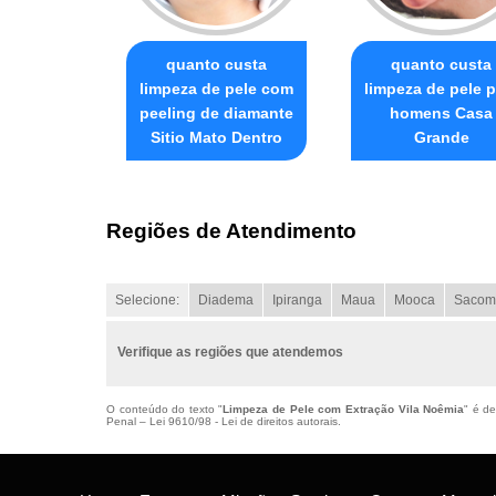
quanto custa
quanto custa
limpeza de pele com
limpeza de pele p
peeling de diamante
homens Casa
Sitio Mato Dentro
Grande
Regiões de Atendimento
Selecione:
Diadema
Ipiranga
Maua
Mooca
Sacom
Verifique as regiões que atendemos
O conteúdo do texto "
Limpeza de Pele com Extração Vila Noêmia
" é de
Penal –
Lei 9610/98 - Lei de direitos autorais
.