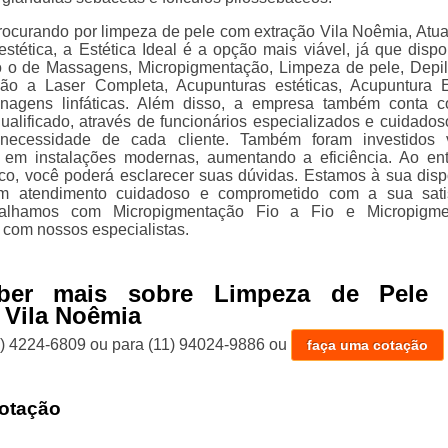
rocurando por limpeza de pele com extração Vila Noêmia, Atu
stética, a Estética Ideal é a opção mais viável, já que dispon
o o de Massagens, Micropigmentação, Limpeza de pele, Depi
ção a Laser Completa, Acupunturas estéticas, Acupuntura E
enagens linfáticas. Além disso, a empresa também conta
ualificado, através de funcionários especializados e cuidados
ecessidade de cada cliente. Também foram investidos v
s em instalações modernas, aumentando a eficiência. Ao en
co, você poderá esclarecer suas dúvidas. Estamos à sua disp
m atendimento cuidadoso e comprometido com a sua satis
alhamos com Micropigmentação Fio a Fio e Micropigme
 com nossos especialistas.
aber mais sobre Limpeza de Pele
 Vila Noêmia
1) 4224-6809
ou para
(11) 94024-9886
ou
faça uma cotação
otação