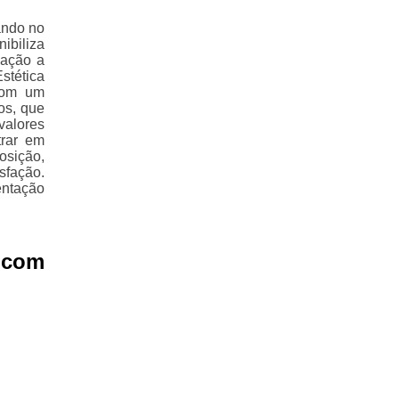
ando no
ibiliza
lação a
stética
 com um
os, que
alores
trar em
osição,
fação.
ntação
 com