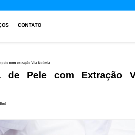
ÇOS
CONTATO
e pele com extração Vila Noêmia
a de Pele com Extração V
lhe!