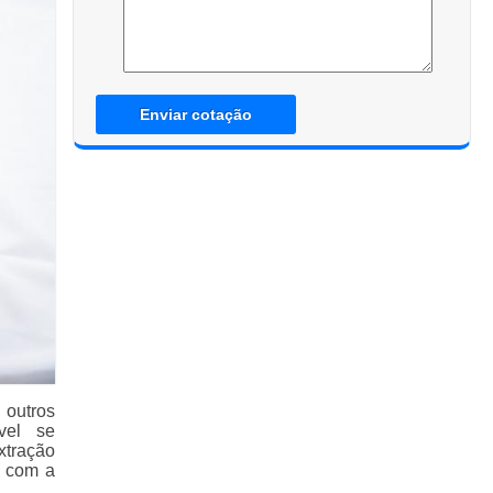
Enviar cotação
 outros
vel se
xtração
m com a