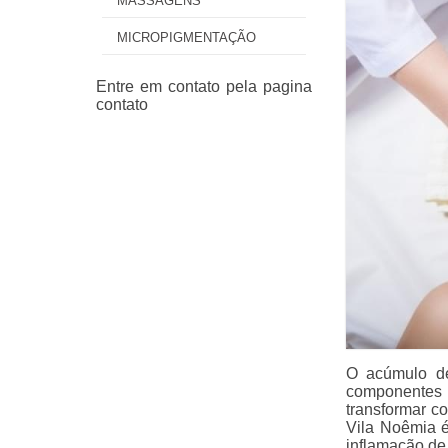
MASSAGENS
MICROPIGMENTAÇÃO
O acúmulo de
componentes
transformar c
Vila Noêmia 
inflamação de