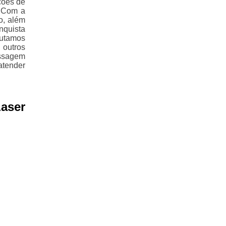
ções de
. Com a
o, além
nquista
cutamos
 outros
ssagem
atender
aser