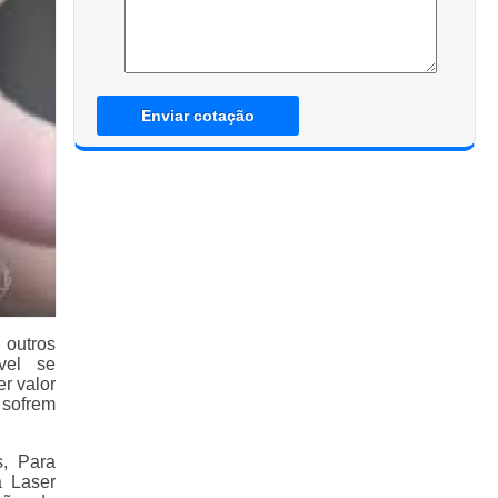
Enviar cotação
 outros
vel se
r valor
 sofrem
, Para
a Laser