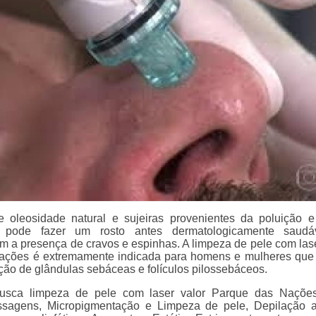
 oleosidade natural e sujeiras provenientes da poluição e
 pode fazer um rosto antes dermatologicamente saudá
om a presença de cravos e espinhas. A limpeza de pele com lase
ações é extremamente indicada para homens e mulheres que
ção de glândulas sebáceas e folículos pilossebáceos.
sca limpeza de pele com laser valor Parque das Nações
ssagens, Micropigmentação e Limpeza de pele, Depilação 