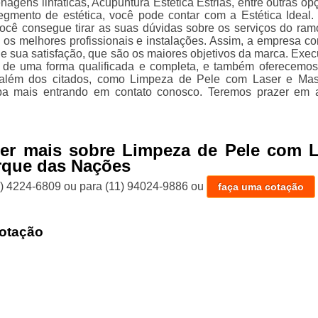
agens linfáticas, Acupuntura Estética Estrias, entre outras op
egmento de estética, você pode contar com a Estética Ideal
ocê consegue tirar as suas dúvidas sobre os serviços do ram
 os melhores profissionais e instalações. Assim, a empresa co
 e sua satisfação, que são os maiores objetivos da marca. Exe
 de uma forma qualificada e completa, e também oferecemos
 além dos citados, como Limpeza de Pele com Laser e Ma
aiba mais entrando em contato conosco. Teremos prazer em 
ber mais sobre Limpeza de Pele com L
rque das Nações
1) 4224-6809
ou para
(11) 94024-9886
ou
faça uma cotação
otação