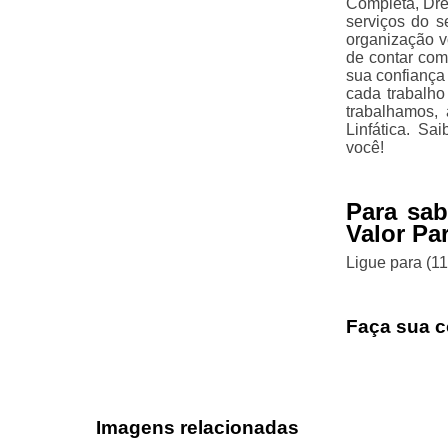
Completa, Dren
serviços do s
organização v
de contar com
sua confiança
cada trabalho
trabalhamos,
Linfática. S
você!
Para sa
Valor Pa
Ligue para
(1
Faça sua c
Imagens relacionadas