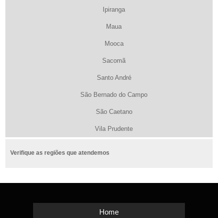
Ipiranga
Maua
Mooca
Sacomã
Santo André
São Bernado do Campo
São Caetano
Vila Prudente
Verifique as regiões que atendemos
Home