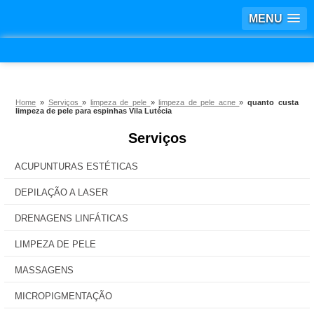
MENU
Home
»
Serviços
»
limpeza de pele
»
limpeza de pele acne
»
quanto custa
limpeza de pele para espinhas Vila Lutécia
Serviços
ACUPUNTURAS ESTÉTICAS
DEPILAÇÃO A LASER
DRENAGENS LINFÁTICAS
LIMPEZA DE PELE
MASSAGENS
MICROPIGMENTAÇÃO