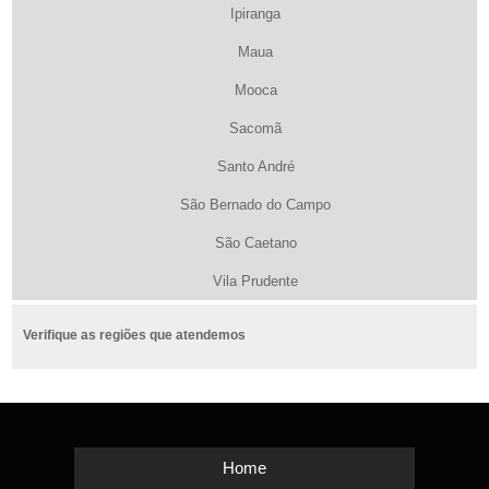
Ipiranga
Maua
Mooca
Sacomã
Santo André
São Bernado do Campo
São Caetano
Vila Prudente
Verifique as regiões que atendemos
Home