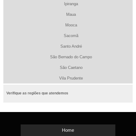
Ipiranga
Maua
Mooca
Sacomã
Santo André
São Bernado do Campo
São Caetano
Vila Prudente
Verifique as regiões que atendemos
Home