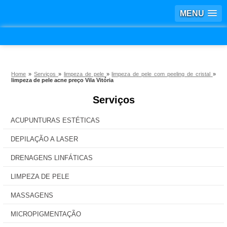
MENU
Home
»
Serviços
»
limpeza de pele
»
limpeza de pele com peeling de cristal
»
limpeza de pele acne preço Vila Vitória
Serviços
ACUPUNTURAS ESTÉTICAS
DEPILAÇÃO A LASER
DRENAGENS LINFÁTICAS
LIMPEZA DE PELE
MASSAGENS
MICROPIGMENTAÇÃO