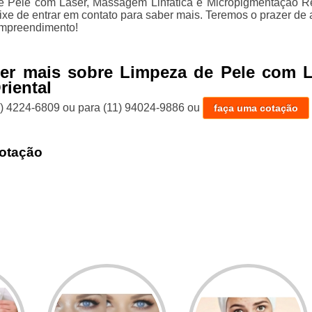
e Pele com Laser, Massagem Linfática e Micropigmentação R
ixe de entrar em contato para saber mais. Teremos o prazer de 
empreendimento!
ber mais sobre Limpeza de Pele com L
riental
1) 4224-6809
ou para
(11) 94024-9886
ou
faça uma cotação
otação