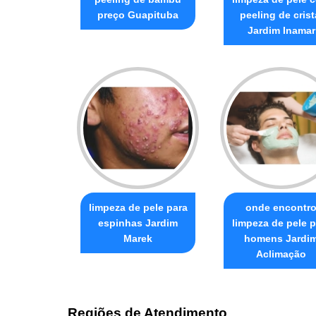
preço Guapituba
peeling de crist
Jardim Inamar
limpeza de pele para
onde encontr
espinhas Jardim
limpeza de pele p
Marek
homens Jardi
Aclimação
Regiões de Atendimento