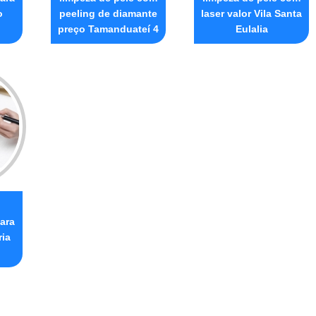
o
peeling de diamante
laser valor Vila Santa
preço Tamanduateí 4
Eulalia
ara
ria