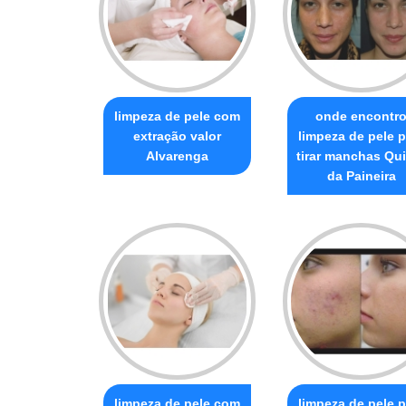
limpeza de pele com
onde encontr
extração valor
limpeza de pele p
Alvarenga
tirar manchas Qu
da Paineira
limpeza de pele com
limpeza de pele p