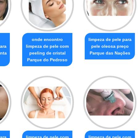
o
onde encontro
limpeza de pele para
ara
limpeza de pele com
pele oleosa preço
inta
peeling de cristal
Parque das Nações
Parque do Pedroso
ara
limpeza de pele com
limpeza de pele com