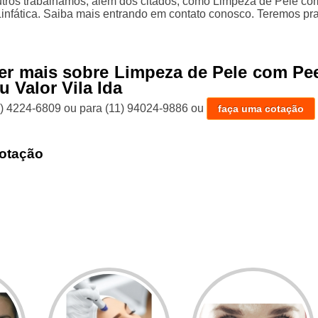
tros trabalhamos, além dos citados, como Limpeza de Pele co
nfática. Saiba mais entrando em contato conosco. Teremos pr
er mais sobre Limpeza de Pele com Pe
 Valor Vila Ida
1) 4224-6809
ou para
(11) 94024-9886
ou
faça uma cotação
otação