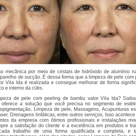
o mecânica por meio de cristais de hidróxido de alumínio n
parelho de sucção. É dessa forma que a limpeza de pele com 
r Vila Ida é realizada e consegue melhorar de forma signific
o e interno da cútis.
mpeza de pele com peeling de bambu valor Vila Ida? Saib
l oferece a solução que você precisa no segmento de estéti
opigmentação, Limpeza de pele, Massagens, Acupunturas est
ser, Drenagens linfáticas, entre outros serviços. Isso acontece
ntos da empresa com ótimos profissionais e instalações mo
re a satisfação do cliente e a excelência em produtos e tra
cada trabalho de uma forma qualificada e completa, e 