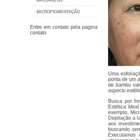
MASSAGENS
MICROPIGMENTAÇÃO
Uma esfoliaçã
ponta de um a
de bambu valo
aspecto estétic
Busca por li
Estética Idea
exemplo, Micr
Depilação a la
aos investime
buscando semp
Executamos 