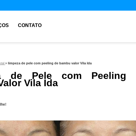
ÇOS
CONTATO
stal
»
limpeza de pele com peeling de bambu valor Vila Ida
a de Pele com Peeling 
alor Vila Ida
lhe!