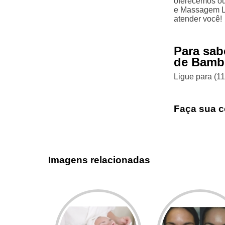
oferecemos ou
e Massagem Li
atender você!
Para sab
de Bambu
Ligue para
(1
Faça sua c
Imagens relacionadas