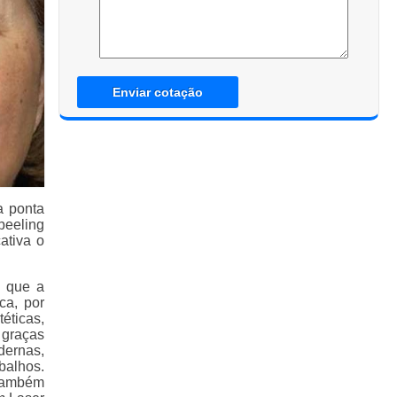
Enviar cotação
a ponta
peeling
ativa o
a que a
ca, por
éticas,
 graças
dernas,
balhos.
também