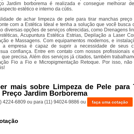
o Jardim borborema é realizada e consegue melhorar de
 aspecto estético e interno da cútis.
alidade de achar limpeza de pele para tirar manchas preço
nte com a Estética Ideal e tenha a solução que você busca 
ão diversas opções de serviços oferecidas, como Drenagens linf
stéticas, Acupuntura Estética Estrias, Depilação a Laser Co
ação e Massagens. Com equipamentos modernos, e instala
, a empresa é capaz de suprir a necessidade de seus cl
sua confiança. Entre em contato com nossos profissionais 
e que precisa. Além dos serviços já citados, também trabalha
ação Fio a Fio e Micropigmentação Retoque. Por isso, não
is!
er mais sobre Limpeza de Pele para T
 Preço Jardim Borborema
1) 4224-6809
ou para
(11) 94024-9886
ou
faça uma cotação
otação