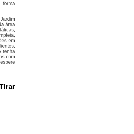
 forma
 Jardim
da área
áticas,
mpleta,
ções em
ientes,
e tenha
mos com
 espere
irar