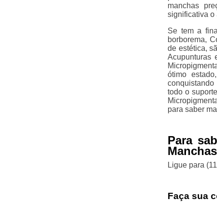
manchas preç
significativa o
Se tem a fin
borborema, Co
de estética, s
Acupunturas e
Micropigment
ótimo estado
conquistando 
todo o suport
Micropigment
para saber ma
Para sab
Manchas
Ligue para
(1
Faça sua c