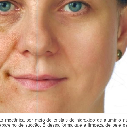
o mecânica por meio de cristais de hidróxido de alumínio n
parelho de sucção. É dessa forma que a limpeza de pele par