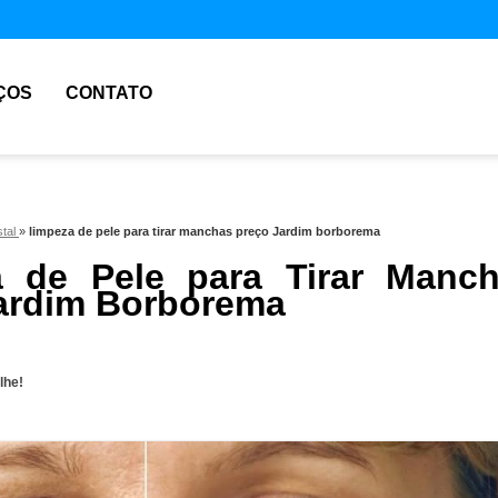
ÇOS
CONTATO
stal
»
limpeza de pele para tirar manchas preço Jardim borborema
 de Pele para Tirar Manc
ardim Borborema
lhe!