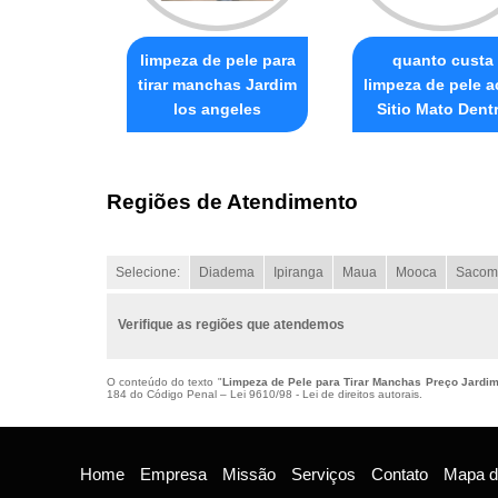
limpeza de pele para
quanto custa
tirar manchas Jardim
limpeza de pele 
los angeles
Sitio Mato Dent
Regiões de Atendimento
Selecione:
Diadema
Ipiranga
Maua
Mooca
Sacom
Verifique as regiões que atendemos
O conteúdo do texto "
Limpeza de Pele para Tirar Manchas Preço Jardi
184 do Código Penal –
Lei 9610/98 - Lei de direitos autorais
.
Home
Empresa
Missão
Serviços
Contato
Mapa do