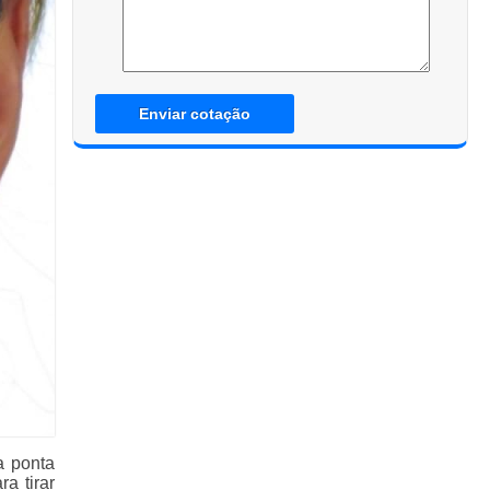
Enviar cotação
a ponta
a tirar