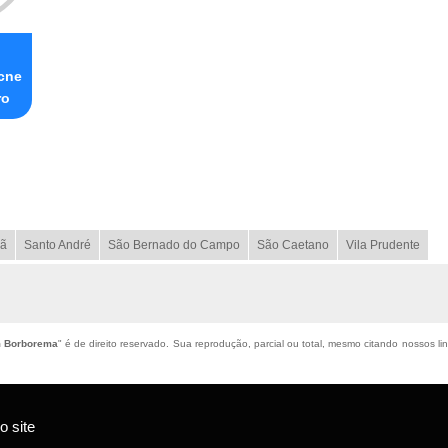
acne
ro
ã
Santo André
São Bernado do Campo
São Caetano
Vila Prudente
m Borborema
" é de direito reservado. Sua reprodução, parcial ou total, mesmo citando nossos lin
 site