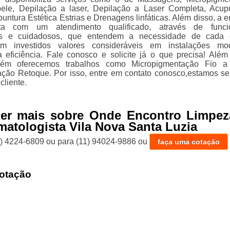
ele, Depilação a laser, Depilação a Laser Completa, Acup
puntura Estética Estrias e Drenagens linfáticas. Além disso, a 
a com um atendimento qualificado, através de funcio
os e cuidadosos, que entendem a necessidade de cada cl
m investidos valores consideráveis em instalações mod
eficiência. Fale conosco e solicite já o que precisa! Além
mbém oferecemos trabalhos como Micropigmentação Fio a
ção Retoque. Por isso, entre em contato conosco,estamos s
cliente.
ber mais sobre Onde Encontro Limpez
matologista Vila Nova Santa Luzia
1) 4224-6809
ou para
(11) 94024-9886
ou
faça uma cotação
otação