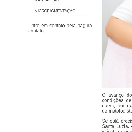
MASSAGENS
MICROPIGMENTAÇÃO
O avanço dos
condições de
quem, por ex
dermatologist
Se está prec
Santa Luzia, 
viável, já q