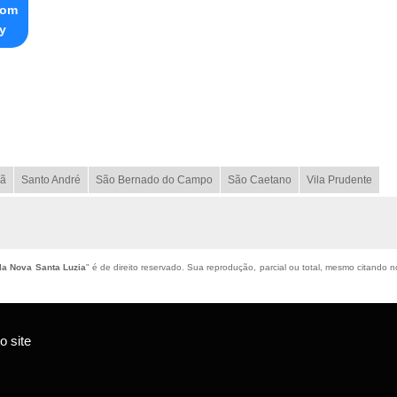
com
y
ã
Santo André
São Bernado do Campo
São Caetano
Vila Prudente
la Nova Santa Luzia
" é de direito reservado. Sua reprodução, parcial ou total, mesmo citando no
 site