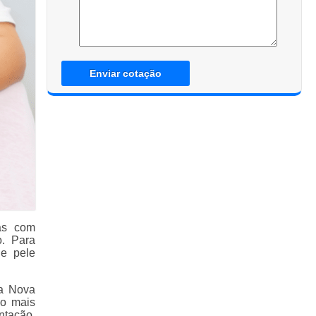
Enviar cotação
as com
o. Para
e pele
la Nova
ão mais
ntação,