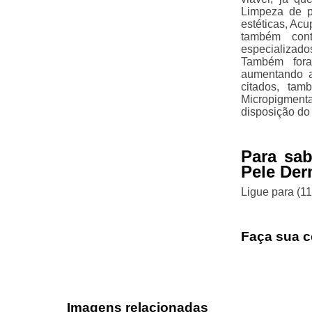
Limpeza de p
estéticas, Acu
também cont
especializad
Também fora
aumentando a 
citados, ta
Micropigmenta
disposição do 
Para sa
Pele Der
Ligue para
(1
Faça sua c
Imagens relacionadas