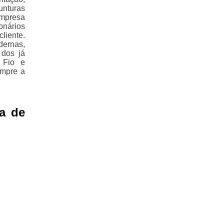
unturas
empresa
nários
iente.
ernas,
 dos já
 Fio e
empre a
a de