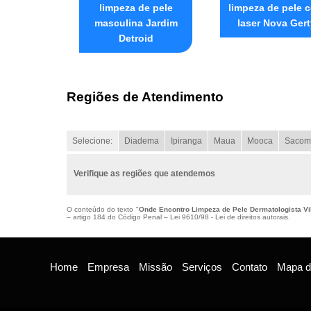
limpeza de pele
limpeza de pele 
masculina Jardim
laser Nova Gert
Detroid
Regiões de Atendimento
Selecione:
Diadema
Ipiranga
Maua
Mooca
Sacom
Verifique as regiões que atendemos
O conteúdo do texto "
Onde Encontro Limpeza de Pele Dermatologista Vi
– artigo 184 do Código Penal –
Lei 9610/98 - Lei de direitos autorais
.
Home
Empresa
Missão
Serviços
Contato
Mapa do