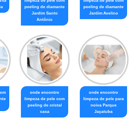
Vila
limpeza de pele com
limpeza de pele com
ia
peeling de diamante
peeling de diamante
Jardim Santo
Jardim Avelino
Antônio
com
onde encontro
onde encontro
nte
limpeza de pele com
limpeza de pele para
peeling de cristal
noiva Parque
casa
Jaçatuba