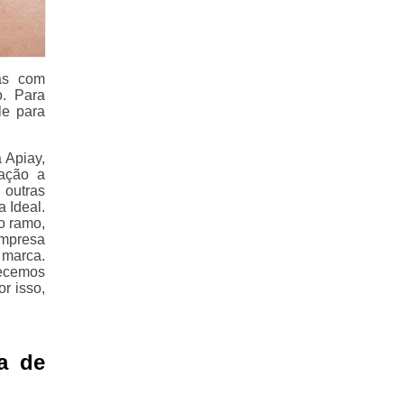
as com
o. Para
le para
 Apiay,
lação a
 outras
 Ideal.
o ramo,
empresa
 marca.
recemos
r isso,
a de