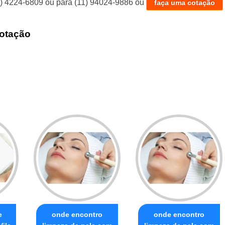
1) 4224-6809
ou para
(11) 94024-9886
ou
faça uma cotação
otação
e
onde encontro
onde encontro