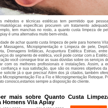
 métodos e técnicas estéticas tem permitido que pesso
rmatológicas específicas procurem um tratamento adequad
emplo, tem manchas no rosto, a quanto custa limpeza de pe
piay é uma alternativa muito bem-vinda.
lidade de achar quanto custa limpeza de pele para homens Vila
ar Massagens, Micropigmentação e Limpeza de pele, Depi
a, Drenagens linfáticas, Acupuntura Estética Estrias, entre
viços do segmento de estética, você pode contar com a Estética
ação você consegue tirar as suas dúvidas sobre os serviços d
ar com os melhores profissionais e instalações. Assim, a 
 confiança e sua satisfação, que são os maiores objetivos da
e solicite já o que precisa! Além dos já citados, também ofe
o Micropigmentação Fio a Fio e Micropigmentação Retoque. Po
ato conosco,estamos sempre a disposição do cliente.
ber mais sobre Quanto Custa Limpez
a Homens Vila Apiay