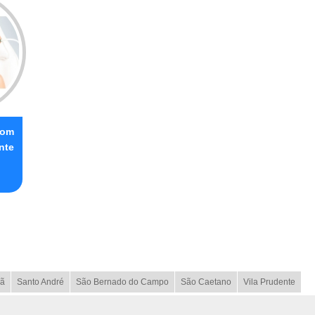
com
nte
ã
Santo André
São Bernado do Campo
São Caetano
Vila Prudente