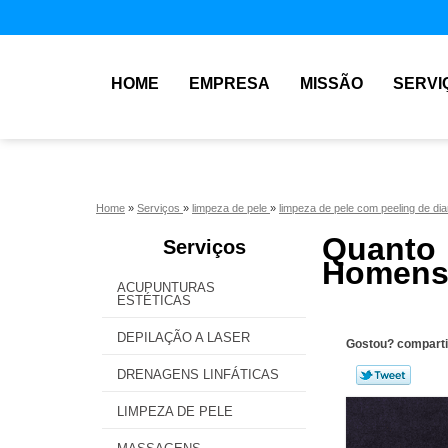
HOME
EMPRESA
MISSÃO
SERVI
Home
»
Serviços
»
limpeza de pele
»
limpeza de pele com peeling de d
Quanto
Serviços
Homens 
ACUPUNTURAS
ESTÉTICAS
DEPILAÇÃO A LASER
Gostou? comparti
DRENAGENS LINFÁTICAS
LIMPEZA DE PELE