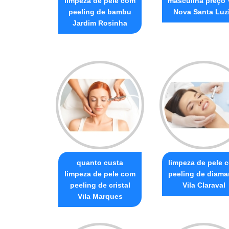
limpeza de pele com
masculina preço 
peeling de bambu
Nova Santa Luz
Jardim Rosinha
quanto custa
limpeza de pele 
limpeza de pele com
peeling de diama
peeling de cristal
Vila Claraval
Vila Marques