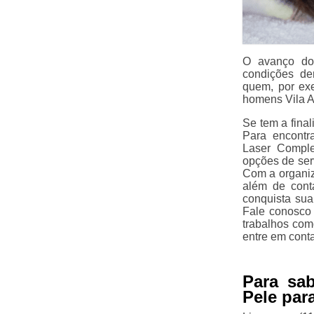
O avanço dos
condições de
quem, por ex
homens Vila A
Se tem a fina
Para encontr
Laser Complet
opções de ser
Com a organiz
além de cont
conquista sua
Fale conosco 
trabalhos com
entre em cont
Para sa
Pele par