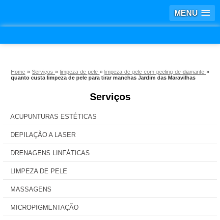
MENU
Home
»
Serviços
»
limpeza de pele
»
limpeza de pele com peeling de diamante
»
quanto custa limpeza de pele para tirar manchas Jardim das Maravilhas
Serviços
ACUPUNTURAS ESTÉTICAS
DEPILAÇÃO A LASER
DRENAGENS LINFÁTICAS
LIMPEZA DE PELE
MASSAGENS
MICROPIGMENTAÇÃO