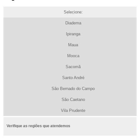
Selecione:
Diadema
Ipiranga
Maua
Mooca
Sacomã
Santo André
São Bernado do Campo
São Caetano
Vila Prudente
Verifique as regiões que atendemos