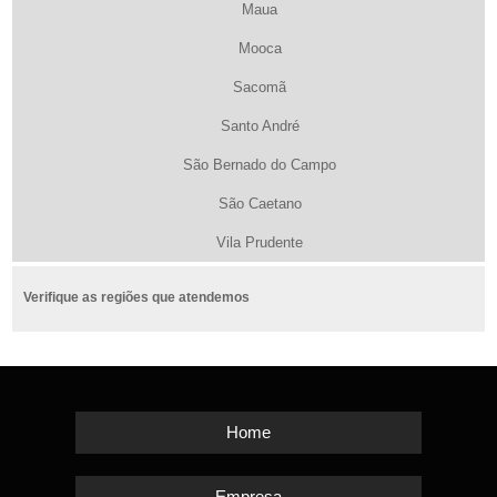
Maua
Mooca
Sacomã
Santo André
São Bernado do Campo
São Caetano
Vila Prudente
Verifique as regiões que atendemos
Home
Empresa